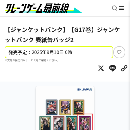
【ジャンケットバンク】【G17巻】ジャンケ
ットバンク 表紙缶バッジ2
2025年9月10日 0時
発売予定：
い
※実際の発売日はサービスをご確認ください。
い
X
Li
ね