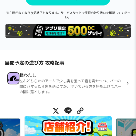
※在庫がなくなり次第終了となります。サービスサイトで実際の取り扱いを確認してくださ
い。
展開予定の遊び方 攻略記事
橋わたし
左右どちらかのアームで少し奥を狙って箱を寄せつつ、バーの
間にハマったら角を落とすか、浮いている方を持ち上げてバー
の間に落とします。
X
Line
Copy Link