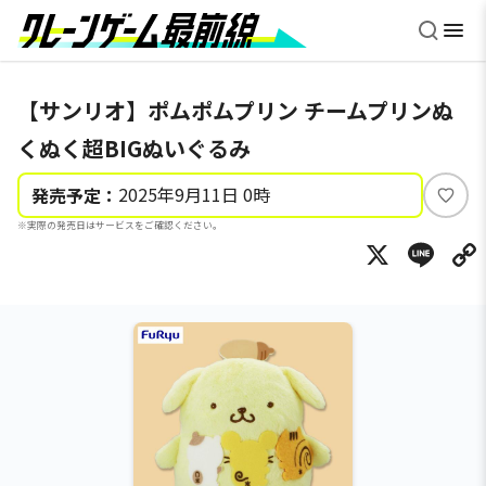
【サンリオ】ポムポムプリン チームプリンぬ
くぬく超BIGぬいぐるみ
2025年9月11日 0時
発売予定：
い
※実際の発売日はサービスをご確認ください。
い
X
Li
ね