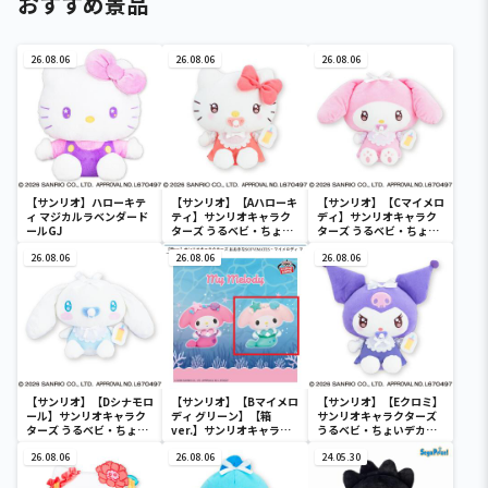
おすすめ景品
26.08.06
26.08.06
26.08.06
【サンリオ】ハローキテ
【サンリオ】【Aハローキ
【サンリオ】【Cマイメロ
ィ マジカルラベンダード
ティ】サンリオキャラク
ディ】サンリオキャラク
ールGJ
ターズ うるベビ・ちょい
ターズ うるベビ・ちょい
デカドール
デカドール
26.08.06
26.08.06
26.08.06
【サンリオ】【Dシナモロ
【サンリオ】【Bマイメロ
【サンリオ】【Eクロミ】
ール】サンリオキャラク
ディ グリーン】【箱
サンリオキャラクターズ
ターズ うるベビ・ちょい
ver.】サンリオキャラク
うるベビ・ちょいデカド
デカドール
ターズ おおきな
ール
26.08.06
SOFVIMATES～マイメロ
26.08.06
24.05.30
ディ マーメイドver. ～