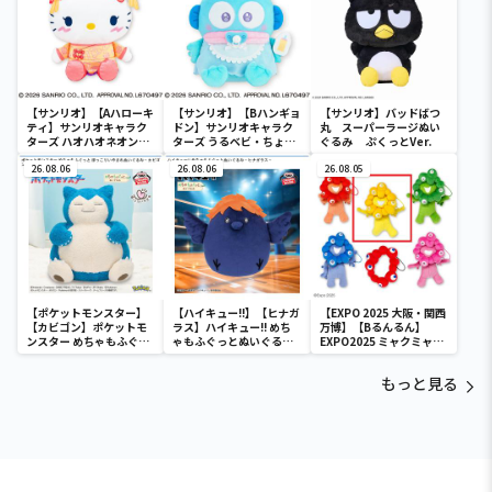
【サンリオ】【Aハローキ
【サンリオ】【Bハンギョ
【サンリオ】バッドばつ
ティ】サンリオキャラク
ドン】サンリオキャラク
丸 スーパーラージぬい
ターズ ハオハオネオンタ
ターズ うるベビ・ちょい
ぐるみ ぷくっとVer.
ウンドールBIGタイプ1
デカドール
26.08.06
26.08.06
26.08.05
【ポケットモンスター】
【ハイキュー!!】【ヒナガ
【EXPO 2025 大阪・関西
【カビゴン】ポケットモ
ラス】ハイキュー!! めち
万博】【Bるんるん】
ンスター めちゃもふぐっ
ゃもふぐっとぬいぐるみ
EXPO2025 ミャクミャク
と ほっこりいやされぬい
～ヒナガラス～
カラフルゴム紐付きぬい
ぐるみ～カビゴン～
ぐるみ
もっと見る