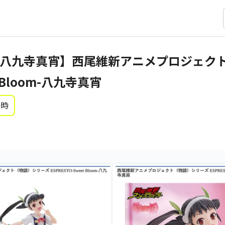
八九寺真宵】西尾維新アニメプロジェク
t Bloom-八九寺真宵
0時