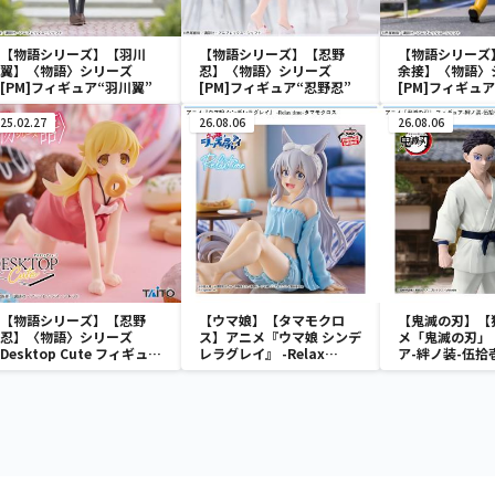
【物語シリーズ】【羽川
【物語シリーズ】【忍野
【物語シリーズ
翼】〈物語〉シリーズ
忍】〈物語〉シリーズ
余接】〈物語
[PM]フィギュア“羽川翼”
[PM]フィギュア“忍野忍”
[PM]フィギュ
接”
25.02.27
26.08.06
26.08.06
【物語シリーズ】【忍野
【ウマ娘】【タマモクロ
【鬼滅の刃】【
忍】〈物語〉シリーズ
ス】アニメ『ウマ娘 シンデ
メ「鬼滅の刃」
Desktop Cute フィギュ
レラグレイ』 -Relax
ア-絆ノ装-伍拾
ア 忍野忍
time-タマモクロス