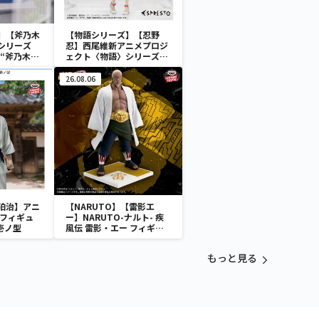
】【斧乃木
【物語シリーズ】【忍野
〉シリーズ
忍】西尾維新アニメプロジ
ア“斧乃木余
ェクト〈物語〉シリーズ
ESPRESTO-Clear
material another color-
26.08.06
忍野忍
狛治】アニ
【NARUTO】【雷影エ
 フィギュ
ー】NARUTO-ナルト- 疾
壱ノ型
風伝 雷影・エー フィギュ
ア～五影集結…!!～
もっと見る