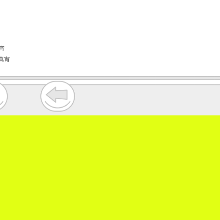
宵
真宵
。