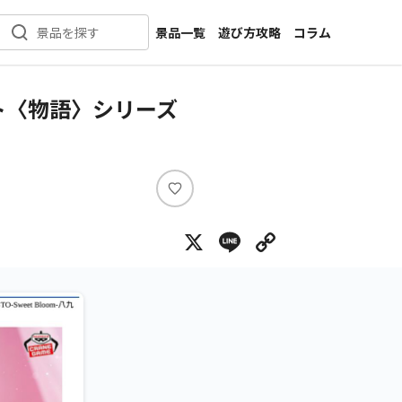
景品一覧
遊び方攻略
コラム
景品を探す
新着景品
インタビュー
カテゴリ一覧
ニュース
ト〈物語〉シリーズ
作品名一覧
店舗
メーカー一覧
開発
攻略
い
プライズ
い
X
Line
Copy Lin
ね
イベント
キャラ特集