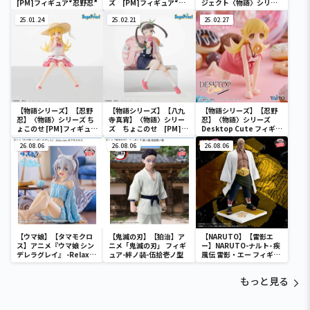
[PM]フィギュア“忍野忍”
ズ [PM]フィギュア“斧
ジェクト〈物語〉シリー
乃木余接”
ズ ESPRESTO-Clear
25.01.24
25.02.21
material another
25.02.27
color-忍野忍
【物語シリーズ】【忍野
【物語シリーズ】【八九
【物語シリーズ】【忍野
忍】〈物語〉シリーズ ち
寺真宵】〈物語〉シリー
忍】〈物語〉シリーズ
ょこのせ [PM]フィギュ
ズ ちょこのせ [PM]フ
Desktop Cute フィギュ
ア“忍野忍”
ィギュア“八九寺真宵”
ア 忍野忍
26.08.06
26.08.06
26.08.06
【ウマ娘】【タマモクロ
【鬼滅の刃】【狛治】ア
【NARUTO】【雷影エ
ス】アニメ『ウマ娘 シン
ニメ「鬼滅の刃」 フィギ
ー】NARUTO-ナルト- 疾
デレラグレイ』 -Relax
ュア-絆ノ装-伍拾壱ノ型
風伝 雷影・エー フィギュ
time-タマモクロス
ア～五影集結…!!～
もっと見る