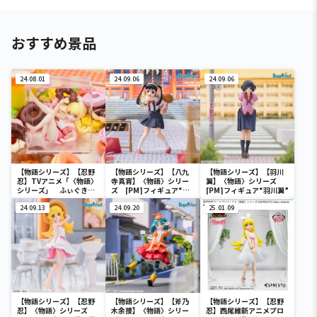
おすすめ景品
24.08.01
24.09.06
24.09.06
【物語シリーズ】【忍野
【物語シリーズ】【八九
【物語シリーズ】【羽川
忍】TVアニメ「〈物語〉
寺真宵】〈物語〉シリー
翼】〈物語〉シリーズ
シリーズ」 ふぃぐきゅ
ズ [PM]フィギュア“八
[PM]フィギュア“羽川翼”
ーぶ 忍野忍
九寺真宵”
24.09.13
24.09.20
25.01.09
【物語シリーズ】【忍野
【物語シリーズ】【斧乃
【物語シリーズ】【忍野
忍】〈物語〉シリーズ
木余接】〈物語〉シリー
忍】西尾維新アニメプロ