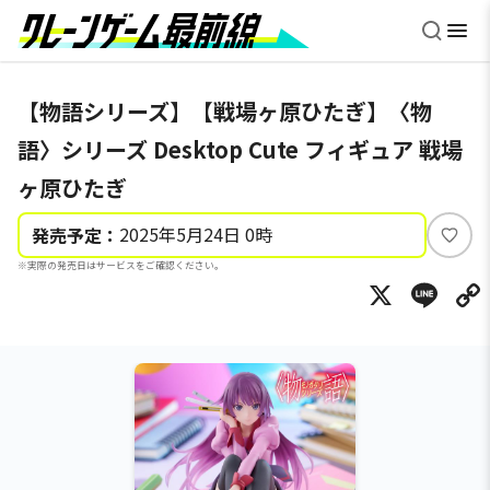
【物語シリーズ】【戦場ヶ原ひたぎ】〈物
語〉シリーズ Desktop Cute フィギュア 戦場
ヶ原ひたぎ
2025年5月24日 0時
発売予定：
い
※実際の発売日はサービスをご確認ください。
い
X
Li
ね