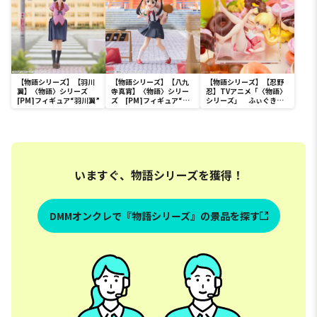
【物語シリーズ】【羽川
【物語シリーズ】【八九
【物語シリーズ】【忍野
翼】〈物語〉シリーズ
寺真宵】〈物語〉シリー
忍】TVアニメ「〈物語〉
[PM]フィギュア“羽川翼”
ズ [PM]フィギュア“八
シリーズ」 ふぃぐきゅ
九寺真宵”
ーぶ 忍野忍
いますぐ、物語シリーズを獲得！
DMMオンクレで『物語シリーズ』の景品を探す