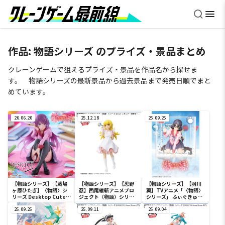
作品:
物語シリーズ
のプライズ・景品まとめ
クレーンゲームで狙えるプライズ・景品を作品名から探せま
す。 物語シリーズの最新景品から過去景品まで発売日順でまと
めています。
26.06.20
25.12.18
25.09.25
【物語シリーズ】【戦場
【物語シリーズ】【忍野
【物語シリーズ】【羽川
ヶ原ひたぎ】〈物語〉シ
忍】西尾維新アニメプロ
翼】TVアニメ「〈物語〉
リーズ Desktop Cute
ジェクト〈物語〉シリー
シリーズ」 ふぃぐきゅー
フィギュア 戦場ヶ原ひた
ズ EXQフィギュア～忍野
ぶ 羽川翼
ぎ
25.09.25
忍～ -Celestial
25.09.11
25.09.04
Feather ver.-