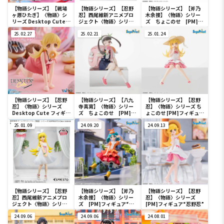
【物語シリーズ】【戦場
【物語シリーズ】【忍野
【物語シリーズ】【斧乃
ヶ原ひたぎ】〈物語〉シ
忍】西尾維新アニメプロ
木余接】〈物語〉シリー
リーズ Desktop Cute
ジェクト〈物語〉シリー
ズ ちょこのせ [PM]フ
フィギュア 戦場ヶ原ひた
ズ -Relax time-忍野忍
ィギュア“斧乃木余接”
ぎ
25.02.27
25.02.21
25.01.24
【物語シリーズ】【忍野
【物語シリーズ】【八九
【物語シリーズ】【忍野
忍】〈物語〉シリーズ
寺真宵】〈物語〉シリー
忍】〈物語〉シリーズ ち
Desktop Cute フィギュ
ズ ちょこのせ [PM]フ
ょこのせ [PM]フィギュ
ア 忍野忍
ィギュア“八九寺真宵”
ア“忍野忍”
25.01.09
24.09.20
24.09.13
【物語シリーズ】【忍野
【物語シリーズ】【斧乃
【物語シリーズ】【忍野
忍】西尾維新アニメプロ
木余接】〈物語〉シリー
忍】〈物語〉シリーズ
ジェクト〈物語〉シリー
ズ [PM]フィギュア“斧
[PM]フィギュア“忍野忍”
ズ ESPRESTO-Clear
乃木余接”
material another
24.09.06
24.09.06
24.08.01
color-忍野忍