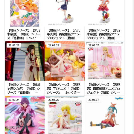
【物語シリーズ】【斧乃
【物語シリーズ】【八九
【物語シリーズ】【斧乃
木余接】〈物語〉シリー
寺真宵】西尾維新アニメ
木余接】西尾維新アニメ
ズ 『愚物語』 Cover
プロジェクト〈物語〉シ
プロジェクト〈物語〉シ
Visual 斧乃木余接
リーズ ESPRESTO-
リーズ ESPRESTO-
25.08.28
Sweet Bloom-八九寺真
25.08.28
Sweet Bloom-斧乃木余
25.08.27
宵
接
【物語シリーズ】【戦場
【物語シリーズ】【忍野
【物語シリーズ】【忍野
ヶ原ひたぎ】〈物語〉シ
忍】TVアニメ「〈物語〉
忍】西尾維新アニメプロ
リーズ 『結物語』
シリーズ」 ふぃぐきゅ
ジェクト〈物語〉シリー
Cover Visual 戦場ヶ原ひ
ーぶ 忍野忍
ズ ESPRESTO-Sweet
たぎ
25.05.24
25.03.25
Bloom-忍野忍
25.03.14