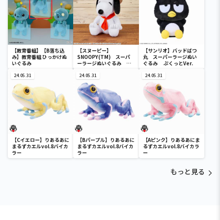
【教育番組】【B落ち込
【スヌーピー】
【サンリオ】バッドばつ
み】教育番組 ひっかけぬ
SNOOPY(TM) スーパ
丸 スーパーラージぬい
いぐるみ
ーラージぬいぐるみ ビ
ぐるみ ぷくっとVer.
ーグル・スカウト
24.05.31
24.05.31
24.05.31
【Cイエロー】りあるあに
【Bパープル】りあるあに
【Aピンク】りあるあにま
まるずカエルvol.8バイカ
まるずカエルvol.8バイカ
るずカエルvol.8バイカラ
ラー
ラー
ー
もっと見る