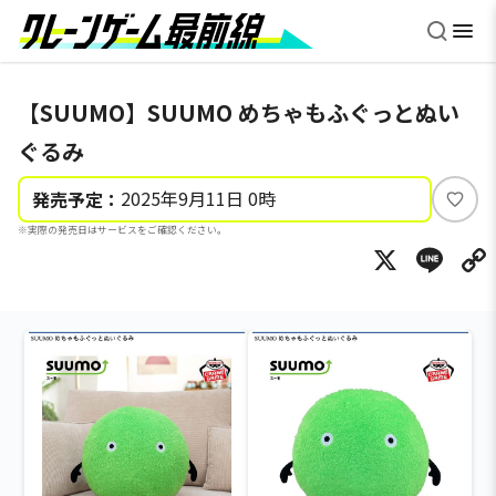
【SUUMO】SUUMO めちゃもふぐっとぬい
ぐるみ
2025年9月11日 0時
発売予定：
い
※実際の発売日はサービスをご確認ください。
い
X
Li
ね