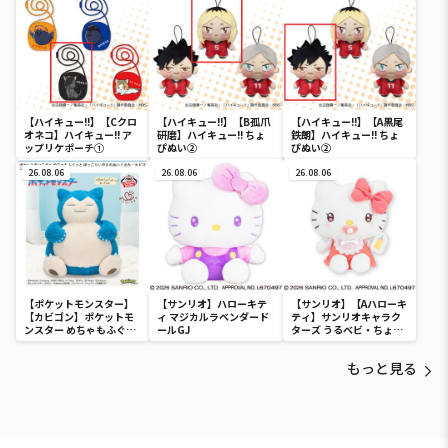
【ハイキュー!!】【Cクロ
【ハイキュー!!】【B孤爪
【ハイキュー!!】【A黒尾
オネコ】ハイキュー!! ア
研磨】ハイキュー!! ちょ
鉄朗】ハイキュー!! ちょ
ップリケポーチ①
ぴぬい②
ぴぬい②
26.08.06
26.08.06
26.08.06
【ポケットモンスター】
【サンリオ】ハローキテ
【サンリオ】【Aハローキ
【カビゴン】ポケットモ
ィ マジカルラベンダード
ティ】サンリオキャラク
ンスター めちゃもふぐっ
ールGJ
ターズ うるベビ・ちょい
と ほっこりいやされぬい
デカドール
ぐるみ～カビゴン～
もっと見る