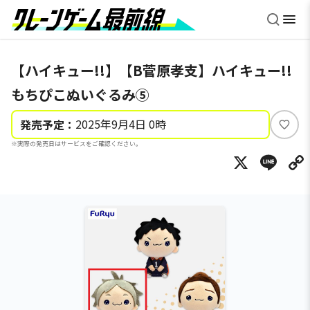
【ハイキュー!!】【B菅原孝支】ハイキュー!!
もちぴこぬいぐるみ⑤
2025年9月4日 0時
発売予定：
い
※実際の発売日はサービスをご確認ください。
い
X
Li
ね