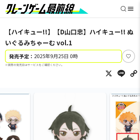
【ハイキュー!!】【D山口忠】ハイキュー!! ぬ
いぐるみちゃーむ vol.1
2025年9月25日 0時
発売予定：
い
※実際の発売日はサービスをご確認ください。
い
X
Li
ね