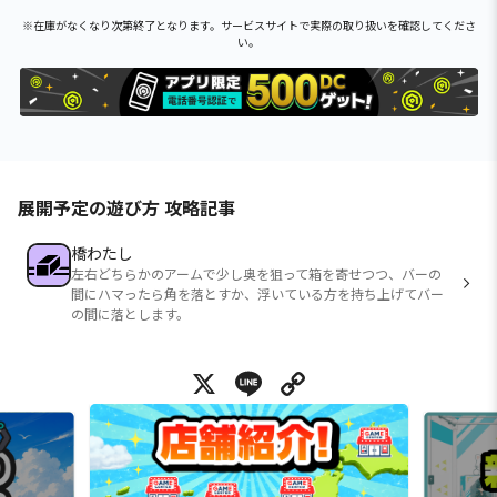
※在庫がなくなり次第終了となります。サービスサイトで実際の取り扱いを確認してくださ
い。
展開予定の遊び方 攻略記事
橋わたし
左右どちらかのアームで少し奥を狙って箱を寄せつつ、バーの
間にハマったら角を落とすか、浮いている方を持ち上げてバー
の間に落とします。
X
Line
Copy Link