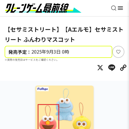
【セサミストリート】【Aエルモ】セサミスト
リート ふんわりマスコット
2025年9月3日 0時
発売予定：
い
※実際の発売日はサービスをご確認ください。
い
X
Li
ね