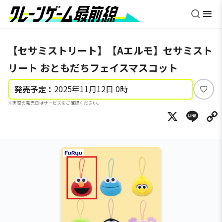
【セサミストリート】【Aエルモ】セサミスト
リート おともだちフェイスマスコット
2025年11月12日 0時
発売予定：
い
※実際の発売日はサービスをご確認ください。
い
X
Li
ね