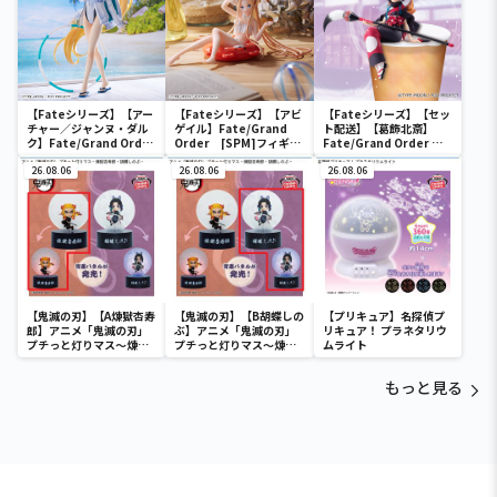
【Fateシリーズ】【アー
【Fateシリーズ】【アビ
【Fateシリーズ】【セッ
チャー／ジャンヌ・ダル
ゲイル】Fate/Grand
ト配送】【葛飾北斎】
ク】Fate/Grand Order
Order [SPM]フィギュ
Fate/Grand Order ぬ
FIGURIZM “アーチャー
ア“フォーリナー／アビゲ
ーどるストッパーフィギ
／ジャンヌ・ダルク”
26.08.06
イル・ウィリアムズ
26.08.06
ュア～フォーリナー/葛飾
26.08.06
【夏】
北斎～
【鬼滅の刃】【A煉獄杏寿
【鬼滅の刃】【B胡蝶しの
【プリキュア】名探偵プ
郎】アニメ「鬼滅の刃」
ぶ】アニメ「鬼滅の刃」
リキュア！ プラネタリウ
プチっと灯りマス～煉獄
プチっと灯りマス～煉獄
ムライト
杏寿郎・胡蝶しのぶ～
杏寿郎・胡蝶しのぶ～
もっと見る