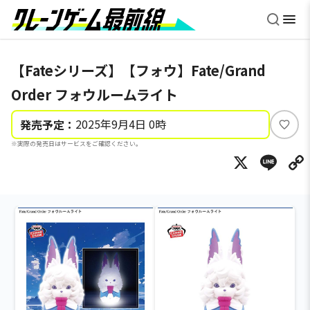
【Fateシリーズ】【フォウ】Fate/Grand
Order フォウルームライト
2025年9月4日 0時
発売予定：
い
※実際の発売日はサービスをご確認ください。
い
X
Li
ね