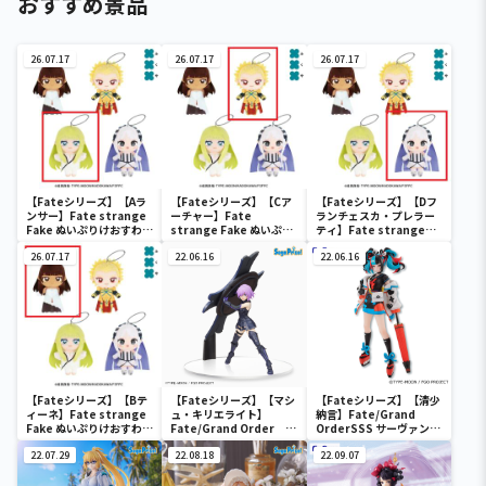
おすすめ景品
26.07.17
26.07.17
26.07.17
【Fateシリーズ】【Aラ
【Fateシリーズ】【Cア
【Fateシリーズ】【Dフ
ンサー】Fate strange
ーチャー】Fate
ランチェスカ・プレラー
Fake ぬいぷりけおすわり
strange Fake ぬいぷり
ティ】Fate strange
2
けおすわり2
Fake ぬいぷりけおすわり
26.07.17
22.06.16
2
22.06.16
【Fateシリーズ】【Bテ
【Fateシリーズ】【マシ
【Fateシリーズ】【清少
ィーネ】Fate strange
ュ・キリエライト】
納言】Fate/Grand
Fake ぬいぷりけおすわり
Fate/Grand Order
OrderSSS サーヴァント
2
[SPM]フィギュア“シー
フィギュア～アーチャー/
22.07.29
ルダー／マシュ・キリエ
22.08.18
清少納言～
22.09.07
ライト”