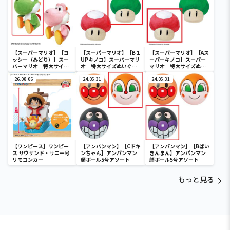
【スーパーマリオ】【ヨ
【スーパーマリオ】【B１
【スーパーマリオ】【Aス
ッシー（みどり）】スー
UPキノコ】スーパーマリ
ーパーキノコ】スーパー
パーマリオ 特大サイズ
オ 特大サイズぬいぐる
マリオ 特大サイズぬい
ぬいぐるみ おすわりヨ
み スーパーキノコ/１UP
ぐるみ スーパーキノコ/１
ッシー
26.08.06
キノコ
24.05.31
UPキノコ
24.05.31
【ワンピース】ワンピー
【アンパンマン】【Cドキ
【アンパンマン】【Bばい
ス サウザンド・サニー号
ンちゃん】アンパンマン
きんまん】アンパンマン
リモコンカー
顔ボール5号アソート
顔ボール5号アソート
もっと見る