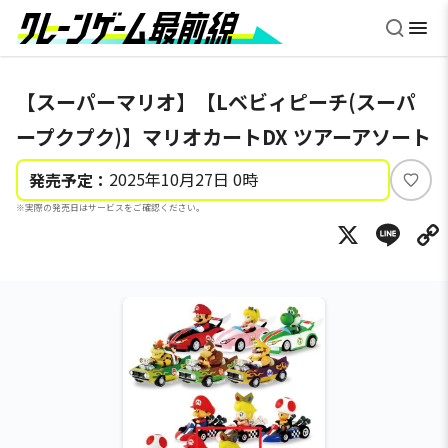
【スーパーマリオ】【Lベビィピーチ(スーパ
ープクプク)】マリオカートDX ツアーアソート
2025年10月27日 0時
発売予定：
い
※実際の発売日はサービスをご確認ください。
い
X
Li
ね