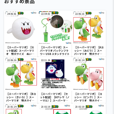
おすすめ景品
24.06.01
22.04.01
22.06.16
【スーパーマリオ】【セ
【スーパーマリオ】スー
【スーパーマリオ】【Aヨ
ット配送】スーパーマリ
パーマリオ パックンフラ
ッシー（みどり）】スー
オ 特大サイズ ぬいぐ
ワー USB スタンドライト
パーマリオ 特大サイ
るみ テレサ
ズ ぬいぐるみ ヨッシ
22.06.16
22.11.26
ー（立ちポーズ）
23.01.14
【スーパーマリオ】【Bヨ
【スーパーマリオ】【セ
【スーパーマリオ】【ヨ
ッシー（きいろ）】スー
ット配送】【Aテレサ（ノ
ッシー（ピンク）】スー
パーマリオ 特大サイ
ーマル）】スーパーマリ
パーマリオ 特大サイズ
ズ ぬいぐるみ ヨッシ
オ テレサ ぴかっとフ
ぬいぐるみ おすわりヨ
ー（立ちポーズ）
23.01.14
ィギュア
23.02.10
ッシー
23.02.10