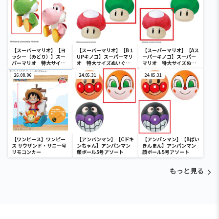
【スーパーマリオ】【ヨ
【スーパーマリオ】【B１
【スーパーマリオ】【Aス
ッシー（みどり）】スー
UPキノコ】スーパーマリ
ーパーキノコ】スーパー
パーマリオ 特大サイズ
オ 特大サイズぬいぐる
マリオ 特大サイズぬい
ぬいぐるみ おすわりヨ
み スーパーキノコ/１UP
ぐるみ スーパーキノコ/１
ッシー
26.08.06
キノコ
24.05.31
UPキノコ
24.05.31
【ワンピース】ワンピー
【アンパンマン】【Cドキ
【アンパンマン】【Bばい
ス サウザンド・サニー号
ンちゃん】アンパンマン
きんまん】アンパンマン
リモコンカー
顔ボール5号アソート
顔ボール5号アソート
もっと見る