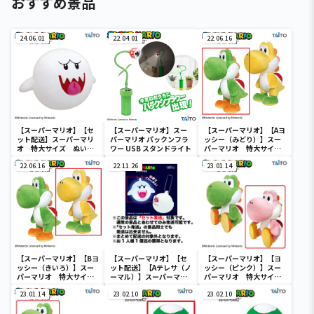
おすすめ景品
24.06.01
22.04.01
22.06.16
【スーパーマリオ】【セ
【スーパーマリオ】スー
【スーパーマリオ】【Aヨ
ット配送】スーパーマリ
パーマリオ パックンフラ
ッシー（みどり）】スー
オ 特大サイズ ぬいぐ
ワー USB スタンドライト
パーマリオ 特大サイ
るみ テレサ
ズ ぬいぐるみ ヨッシ
22.06.16
22.11.26
ー（立ちポーズ）
23.01.14
【スーパーマリオ】【Bヨ
【スーパーマリオ】【セ
【スーパーマリオ】【ヨ
ッシー（きいろ）】スー
ット配送】【Aテレサ（ノ
ッシー（ピンク）】スー
パーマリオ 特大サイ
ーマル）】スーパーマリ
パーマリオ 特大サイズ
ズ ぬいぐるみ ヨッシ
オ テレサ ぴかっとフ
ぬいぐるみ おすわりヨ
ー（立ちポーズ）
23.01.14
ィギュア
23.02.10
ッシー
23.02.10