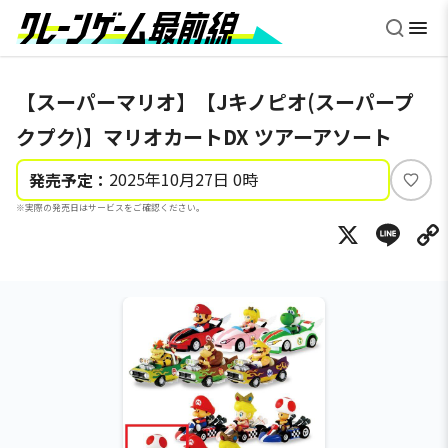
【スーパーマリオ】【Jキノピオ(スーパープ
クプク)】マリオカートDX ツアーアソート
2025年10月27日 0時
発売予定：
い
※実際の発売日はサービスをご確認ください。
い
X
Li
ね