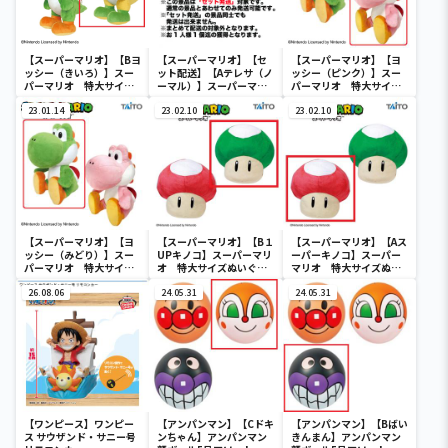
【スーパーマリオ】【Bヨ
【スーパーマリオ】【セ
【スーパーマリオ】【ヨ
ッシー（きいろ）】スー
ット配送】【Aテレサ（ノ
ッシー（ピンク）】スー
パーマリオ 特大サイ
ーマル）】スーパーマリ
パーマリオ 特大サイズ
ズ ぬいぐるみ ヨッシ
オ テレサ ぴかっとフ
ぬいぐるみ おすわりヨ
ー（立ちポーズ）
23.01.14
ィギュア
23.02.10
ッシー
23.02.10
【スーパーマリオ】【ヨ
【スーパーマリオ】【B１
【スーパーマリオ】【Aス
ッシー（みどり）】スー
UPキノコ】スーパーマリ
ーパーキノコ】スーパー
パーマリオ 特大サイズ
オ 特大サイズぬいぐる
マリオ 特大サイズぬい
ぬいぐるみ おすわりヨ
み スーパーキノコ/１UP
ぐるみ スーパーキノコ/１
ッシー
26.08.06
キノコ
24.05.31
UPキノコ
24.05.31
【ワンピース】ワンピー
【アンパンマン】【Cドキ
【アンパンマン】【Bばい
ス サウザンド・サニー号
ンちゃん】アンパンマン
きんまん】アンパンマン