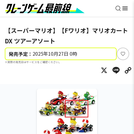
【スーパーマリオ】【Fワリオ】マリオカート
DX ツアーアソート
2025年10月27日 0時
発売予定：
い
※実際の発売日はサービスをご確認ください。
い
X
Li
ね