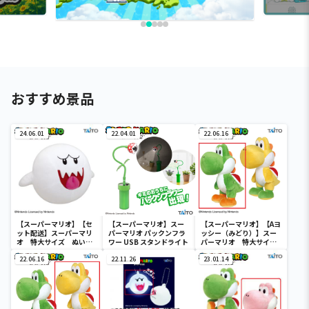
おすすめ景品
24.06.01
22.04.01
22.06.16
【スーパーマリオ】【セ
【スーパーマリオ】スー
【スーパーマリオ】【Aヨ
ット配送】スーパーマリ
パーマリオ パックンフラ
ッシー（みどり）】スー
オ 特大サイズ ぬいぐ
ワー USB スタンドライト
パーマリオ 特大サイ
るみ テレサ
ズ ぬいぐるみ ヨッシ
22.06.16
22.11.26
ー（立ちポーズ）
23.01.14