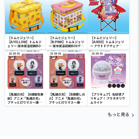
【トムとジェリー】
【トムとジェリー】
【トムとジェリー】
【A:YELLOW】トム＆ジ
【B:PINK】トム＆ジェリ
【A:RED】トム＆ジェリ
ェリー 保冷保温収納BOX
ー 保冷保温収納BOXチェ
ー アウトドアチェア
チェア
ア
Ver.3
26.08.06
26.08.06
26.08.06
【鬼滅の刃】【A煉獄杏寿
【鬼滅の刃】【B胡蝶しの
【プリキュア】名探偵プ
郎】アニメ「鬼滅の刃」
ぶ】アニメ「鬼滅の刃」
リキュア！ プラネタリウ
プチっと灯りマス～煉獄
プチっと灯りマス～煉獄
ムライト
杏寿郎・胡蝶しのぶ～
杏寿郎・胡蝶しのぶ～
もっと見る