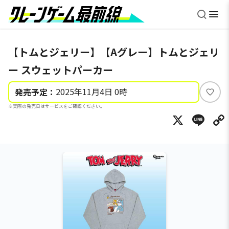
【トムとジェリー】【Aグレー】トムとジェリ
ー スウェットパーカー
2025年11月4日 0時
発売予定：
い
※実際の発売日はサービスをご確認ください。
い
X
Li
ね