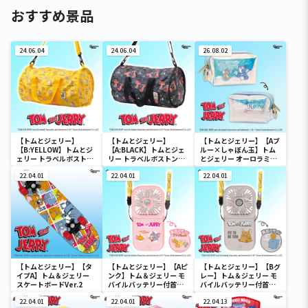
おすすめ景品
24.06.04
24.06.04
26.08.02
【トムとジェリー】
【トムとジェリー】
【トムとジェリー】【Aブ
【B:YELLOW】トムとジ
【A:BLACK】トムとジェ
ルー×しゃぼん玉】トム
ェリー トラベルボストン
リー トラベルボストンバ
とジェリー オーロラミニ
バック
ック
ポーチ
22.04.01
22.04.01
22.04.01
【トムとジェリー】【タ
【トムとジェリー】【Aピ
【トムとジェリー】【Bグ
イプA】トム＆ジェリー
ンク】トム＆ジェリー モ
レー】トム＆ジェリー モ
スケートボードVer.2
バイルバッテリー付首か
バイルバッテリー付首か
けファン
けファン
22.04.01
22.04.01
22.04.13