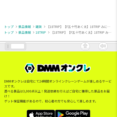
トップ
景品情報
雑貨
【18TRIP】【F五十竹あく太】18TRIP みにコレ！前髪クリップ1
トップ
景品情報
18TRIP
【18TRIP】【F五十竹あく太】18TRIP みにコレ！前髪クリップ1
DMMオンクレは自宅にて24時間オンラインクレーンゲームが楽しめるサービ
スです。
遊べる景品は3,000点以上！発送依頼を行えばご自宅に獲得した景品をお届
け！
ゲット保証機能があるので、初心者の方でも安心して楽しめます。