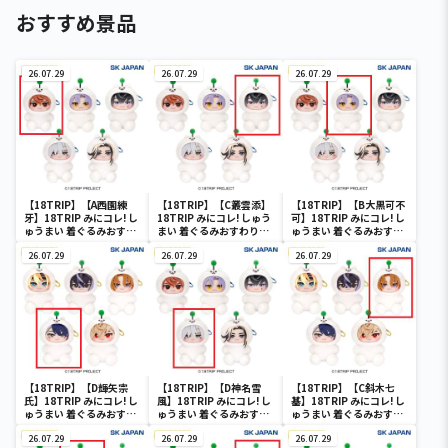
おすすめ景品
26.07.29
26.07.29
26.07.29
【18TRIP】【A西園練
【18TRIP】【C叢雲添】
【18TRIP】【B大黒可不
牙】18TRIP みにコレ! し
18TRIP みにコレ! しゅう
可】18TRIP みにコレ! し
ゅうまい 着ぐるみおすわ
まい 着ぐるみおすわり
ゅうまい 着ぐるみおすわ
りMC1
MC1
りMC1
26.07.29
26.07.29
26.07.29
【18TRIP】【D輝矢宗
【18TRIP】【D神名雪
【18TRIP】【C斜木七
氏】18TRIP みにコレ! し
風】18TRIP みにコレ! し
基】18TRIP みにコレ! し
ゅうまい 着ぐるみおすわ
ゅうまい 着ぐるみおすわ
ゅうまい 着ぐるみおすわ
りMC2
りMC1
りMC2
26.07.29
26.07.29
26.07.29