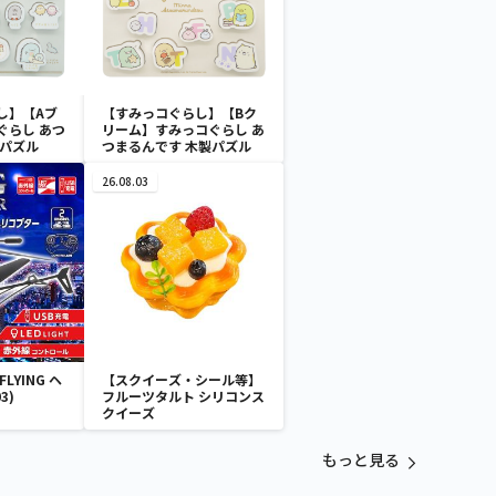
し】【Aブ
【すみっコぐらし】【Bク
ぐらし あつ
リーム】すみっコぐらし あ
製パズル
つまるんです 木製パズル
26.08.03
LYING ヘ
【スクイーズ・シール等】
3)
フルーツタルト シリコンス
クイーズ
もっと見る