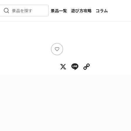
景品一覧
遊び方攻略
コラム
景品を探す
新着景品
インタビュー
カテゴリ一覧
ニュース
作品名一覧
店舗
メーカー一覧
開発
い
い
攻略
X
Line
Copy Lin
ね
プライズ
イベント
キャラ特集