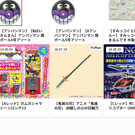
【アンパンマン】【Bばい
【アンパンマン】【Aアン
【すみっコぐら
きんまん】アンパンマン 顔
パンマン】アンパンマン 顔
ルー】すみっコ
ボール5号アソート
ボール5号アソート
まるんです 木
24.06.04
26.07.29
26.08.03
【Aレッド】ガムガシャマ
【鬼滅の刃】アニメ「鬼滅
【Cレッド】RC F
シーンロング12
の刃」 胡蝶しのぶの日輪刀
リコプター (000