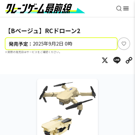
【Bベージュ】RCドローン2
2025年9月2日 0時
発売予定：
い
※実際の発売日はサービスをご確認ください。
い
X
Li
ね