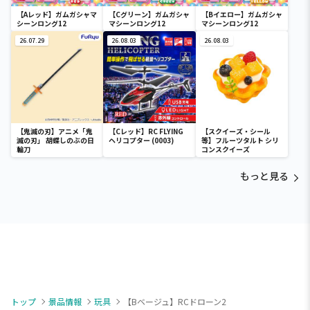
【Aレッド】ガムガシャマ
【Cグリーン】ガムガシャ
【Bイエロー】ガムガシャ
シーンロング12
マシーンロング12
マシーンロング12
26.07.29
26.08.03
26.08.03
【鬼滅の刃】アニメ「鬼
【Cレッド】RC FLYING
【スクイーズ・シール
滅の刃」 胡蝶しのぶの日
ヘリコプター (0003)
等】フルーツタルト シリ
輪刀
コンスクイーズ
もっと見る
トップ
景品情報
玩具
【Bベージュ】RCドローン2