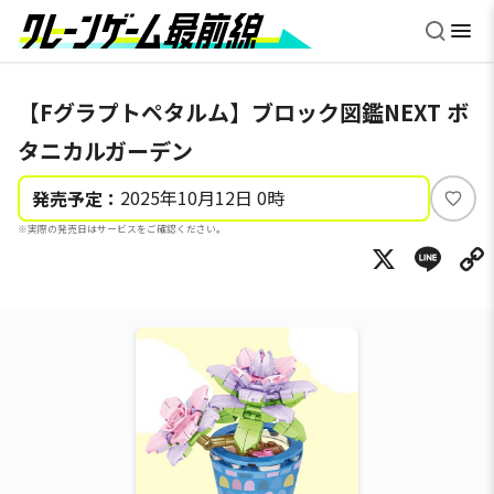
【Fグラプトペタルム】ブロック図鑑NEXT ボ
タニカルガーデン
2025年10月12日 0時
発売予定：
い
※実際の発売日はサービスをご確認ください。
い
X
Li
ね