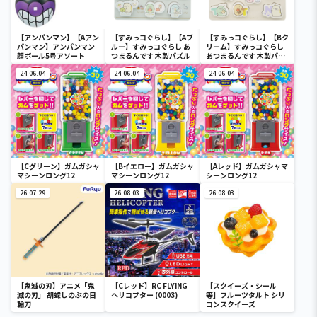
【アンパンマン】【Aアン
【すみっコぐらし】【Aブ
【すみっコぐらし】【Bク
パンマン】アンパンマン
ルー】すみっコぐらし あ
リーム】すみっコぐらし
顔ボール5号アソート
つまるんです 木製パズル
あつまるんです 木製パズ
ル
24.06.04
24.06.04
24.06.04
【Cグリーン】ガムガシャ
【Bイエロー】ガムガシャ
【Aレッド】ガムガシャマ
マシーンロング12
マシーンロング12
シーンロング12
26.07.29
26.08.03
26.08.03
【鬼滅の刃】アニメ「鬼
【Cレッド】RC FLYING
【スクイーズ・シール
滅の刃」 胡蝶しのぶの日
ヘリコプター (0003)
等】フルーツタルト シリ
輪刀
コンスクイーズ