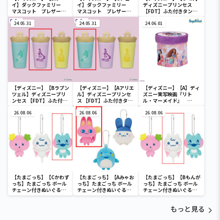
イ】ダックファミリー
イ】ダックファミリー
ディズニープリンセス
マスコット ブレザーコ
マスコット ブレザーコ
【FDT】ふた付きタンブ
スチューム
スチューム
ラー
24.05.31
24.05.31
24.06.01
【ディズニー】【Bラプン
【ディズニー】【Aアリエ
【ディズニー】【A】ディ
ツェル】ディズニープリ
ル】ディズニープリンセ
ズニー実写映画『リト
ンセス 【FDT】ふた付き
ス 【FDT】ふた付きタン
ル・マーメイド』
タンブラー
ブラー
[PtZ]折り畳みボックス
26.08.06
26.08.06
チェアー
26.08.06
【たまごっち】【Cかわず
【たまごっち】【Aみゃお
【たまごっち】【Bもんが
っち】たまごっち ボール
っち】たまごっち ボール
っち】たまごっち ボール
チェーン付きぬいぐるみ
チェーン付きぬいぐるみ
チェーン付きぬいぐるみ
～Tamagotchi
～Tamagotchi
～Tamagotchi
Paradise～vol.3
Paradise～vol.2-R
Paradise～vol.3
もっと見る