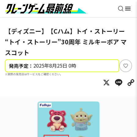
【ディズニー】【Cハム】トイ・ストーリー
“トイ・ストーリー”30周年 ミルキーボア マ
スコット
2025年8月25日 0時
発売予定：
い
※実際の発売日はサービスをご確認ください。
い
X
Li
ね