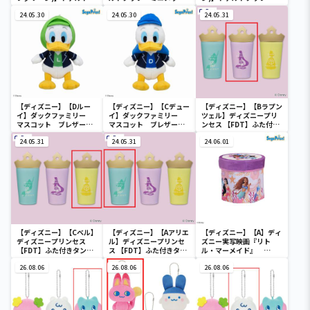
ック ミニメッシュカゴ
ュカゴ
ニメッシュカゴ
24.05.30
24.05.30
24.05.31
【ディズニー】【Dルー
【ディズニー】【Cデュー
【ディズニー】【Bラプン
イ】ダックファミリー
イ】ダックファミリー
ツェル】ディズニープリ
マスコット ブレザーコ
マスコット ブレザーコ
ンセス 【FDT】ふた付き
スチューム
スチューム
タンブラー
24.05.31
24.05.31
24.06.01
【ディズニー】【Cベル】
【ディズニー】【Aアリエ
【ディズニー】【A】ディ
ディズニープリンセス
ル】ディズニープリンセ
ズニー実写映画『リト
【FDT】ふた付きタンブ
ス 【FDT】ふた付きタン
ル・マーメイド』
ラー
ブラー
[PtZ]折り畳みボックス
26.08.06
26.08.06
チェアー
26.08.06