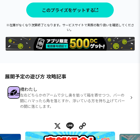
このプライズをゲットする
※在庫がなくなり次第終了となります。サービスサイトで実際の取り扱いを確認してくださ
い。
展開予定の遊び方 攻略記事
橋わたし
左右どちらかのアームで少し奥を狙って箱を寄せつつ、バーの
間にハマったら角を落とすか、浮いている方を持ち上げてバー
の間に落とします。
X
Line
Copy Link