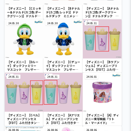
【ディズニー】【Cミッキ
【ディズニー】【Bドナル
【ディズニー】【Aドナル
ー&ドナルド(カゴ色:ダー
ド(カゴ色:レッド)】ドナ
ド(カゴ色:ダークグリー
クグリーン)】ドナルドダ
ルドダック ミニメッシ
ン)】ドナルドダック ミ
ック ミニメッシュカゴ
ュカゴ
ニメッシュカゴ
24.05.30
24.05.30
24.05.31
【ディズニー】【Dルー
【ディズニー】【Cデュー
【ディズニー】【Bラプン
イ】ダックファミリー
イ】ダックファミリー
ツェル】ディズニープリ
マスコット ブレザーコ
マスコット ブレザーコ
ンセス 【FDT】ふた付き
スチューム
スチューム
タンブラー
24.05.31
24.05.31
24.06.01
【ディズニー】【Cベル】
【ディズニー】【Aアリエ
【ディズニー】【A】ディ
ディズニープリンセス
ル】ディズニープリンセ
ズニー実写映画『リト
【FDT】ふた付きタンブ
ス 【FDT】ふた付きタン
ル・マーメイド』
ラー
ブラー
[PtZ]折り畳みボックス
26.08.06
26.08.06
チェアー
26.08.06