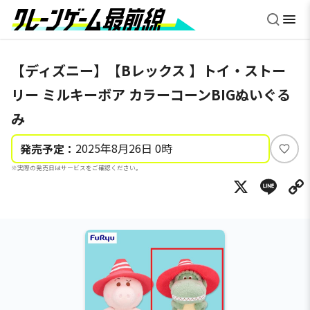
【ディズニー】【Bレックス 】トイ・ストー
リー ミルキーボア カラーコーンBIGぬいぐる
み
2025年8月26日 0時
発売予定：
い
※実際の発売日はサービスをご確認ください。
い
X
Li
ね