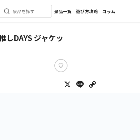
景品一覧
遊び方攻略
コラム
景品を探す
新着景品
インタビュー
カテゴリ一覧
ニュース
しDAYS ジャケッ
作品名一覧
店舗
メーカー一覧
開発
攻略
い
プライズ
い
X
Line
Copy Lin
ね
イベント
キャラ特集