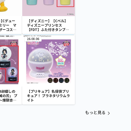
【Cデュー
【ディズニー】【Cベル】
ミリー マ
ディズニープリンセス
ザーコスチ
【FDT】ふた付きタンブラ
ー
26.08.06
B胡蝶しの
【プリキュア】名探偵プリ
滅の刃」 プ
キュア！ プラネタリウムラ
～煉獄杏寿
イト
～
もっと見る