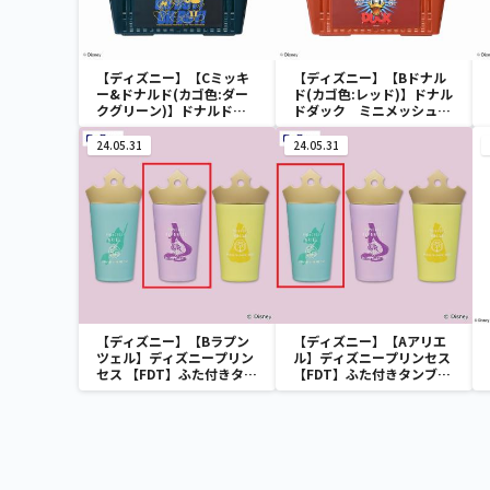
【ディズニー】【Cミッキ
【ディズニー】【Bドナル
ー&ドナルド(カゴ色:ダー
ド(カゴ色:レッド)】ドナル
クグリーン)】ドナルドダ
ドダック ミニメッシュカ
ック ミニメッシュカゴ
ゴ
24.05.31
24.05.31
【ディズニー】【Bラプン
【ディズニー】【Aアリエ
ツェル】ディズニープリン
ル】ディズニープリンセス
セス 【FDT】ふた付きタン
【FDT】ふた付きタンブラ
ブラー
ー