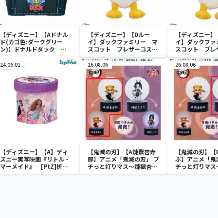
【ディズニー】【Aドナル
【ディズニー】【Dルー
【ディズニー】
ド(カゴ色:ダークグリー
イ】ダックファミリー マ
イ】ダックファ
ン)】ドナルドダック ミ
スコット ブレザーコスチ
スコット ブレ
ニメッシュカゴ
ューム
ューム
24.06.01
26.08.06
26.08.06
【ディズニー】【A】ディ
【鬼滅の刃】【A煉獄杏寿
【鬼滅の刃】【
ズニー実写映画『リトル・
郎】アニメ「鬼滅の刃」 プ
ぶ】アニメ「鬼
マーメイド』 [PtZ]折り
チっと灯りマス～煉獄杏寿
チっと灯りマス
畳みボックスチェアー
郎・胡蝶しのぶ～
郎・胡蝶しのぶ