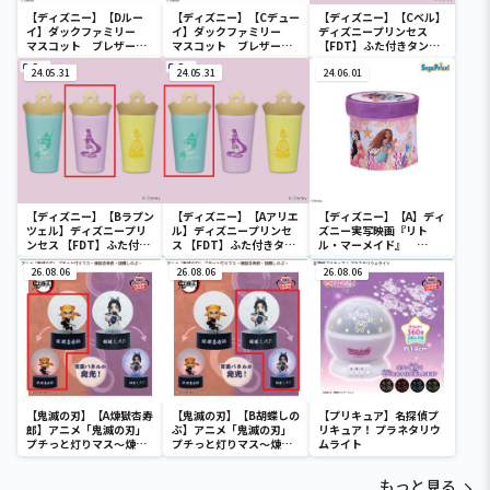
【ディズニー】【Dルー
【ディズニー】【Cデュー
【ディズニー】【Cベル】
イ】ダックファミリー
イ】ダックファミリー
ディズニープリンセス
マスコット ブレザーコ
マスコット ブレザーコ
【FDT】ふた付きタンブ
スチューム
スチューム
ラー
24.05.31
24.05.31
24.06.01
【ディズニー】【Bラプン
【ディズニー】【Aアリエ
【ディズニー】【A】ディ
ツェル】ディズニープリ
ル】ディズニープリンセ
ズニー実写映画『リト
ンセス 【FDT】ふた付き
ス 【FDT】ふた付きタン
ル・マーメイド』
タンブラー
ブラー
[PtZ]折り畳みボックス
26.08.06
26.08.06
チェアー
26.08.06
【鬼滅の刃】【A煉獄杏寿
【鬼滅の刃】【B胡蝶しの
【プリキュア】名探偵プ
郎】アニメ「鬼滅の刃」
ぶ】アニメ「鬼滅の刃」
リキュア！ プラネタリウ
プチっと灯りマス～煉獄
プチっと灯りマス～煉獄
ムライト
杏寿郎・胡蝶しのぶ～
杏寿郎・胡蝶しのぶ～
もっと見る