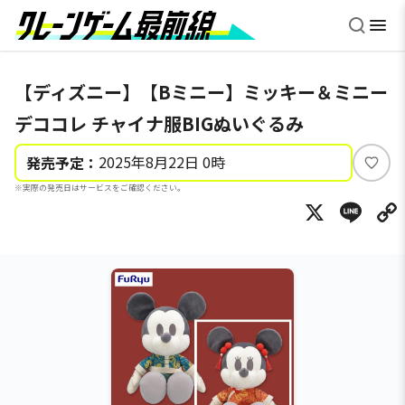
【ディズニー】【Bミニー】ミッキー＆ミニー
デココレ チャイナ服BIGぬいぐるみ
2025年8月22日 0時
発売予定：
い
※実際の発売日はサービスをご確認ください。
い
X
Li
ね