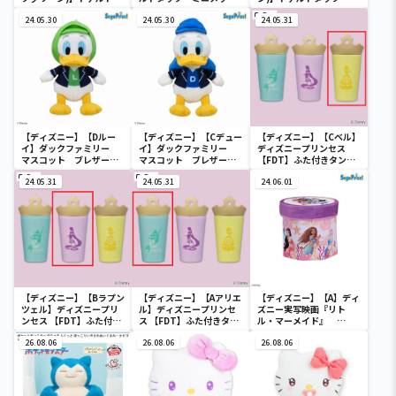
ック ミニメッシュカゴ
ュカゴ
ニメッシュカゴ
24.05.30
24.05.30
24.05.31
【ディズニー】【Dルー
【ディズニー】【Cデュー
【ディズニー】【Cベル】
イ】ダックファミリー
イ】ダックファミリー
ディズニープリンセス
マスコット ブレザーコ
マスコット ブレザーコ
【FDT】ふた付きタンブ
スチューム
スチューム
ラー
24.05.31
24.05.31
24.06.01
【ディズニー】【Bラプン
【ディズニー】【Aアリエ
【ディズニー】【A】ディ
ツェル】ディズニープリ
ル】ディズニープリンセ
ズニー実写映画『リト
ンセス 【FDT】ふた付き
ス 【FDT】ふた付きタン
ル・マーメイド』
タンブラー
ブラー
[PtZ]折り畳みボックス
26.08.06
26.08.06
チェアー
26.08.06