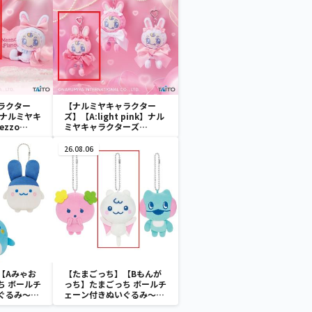
ラクター
【ナルミヤキャラクター
k】ナルミヤキ
ズ】【A:light pink】ナル
zzo
ミヤキャラクターズ
ぬいぐるみ ～
mezzo piano ぬいぐるみ
マスコット ～Ribbon～
26.08.06
【Aみゃお
【たまごっち】【Bもんが
ち ボールチ
っち】たまごっち ボールチ
ぐるみ～
ェーン付きぬいぐるみ～
aradise～
Tamagotchi Paradise～