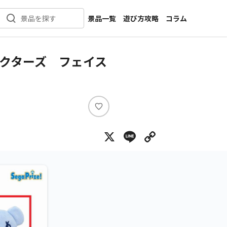
景品一覧
遊び方攻略
コラム
景品を探す
新着景品
インタビュー
カテゴリ一覧
ニュース
クターズ フェイス
作品名一覧
店舗
メーカー一覧
開発
攻略
い
プライズ
い
X
Line
Copy Lin
ね
イベント
キャラ特集