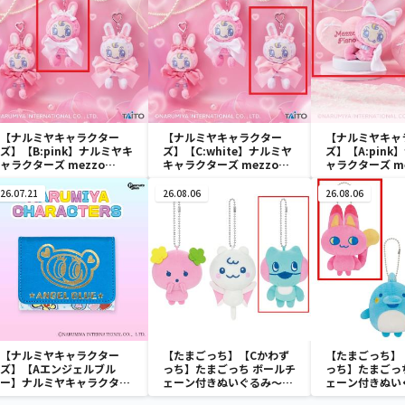
【ナルミヤキャラクター
【ナルミヤキャラクター
【ナルミヤキャ
ズ】【B:pink】ナルミヤキ
ズ】【C:white】ナルミヤ
ズ】【A:pin
ャラクターズ mezzo
キャラクターズ mezzo
ャラクターズ me
piano ぬいぐるみマスコッ
piano ぬいぐるみマスコッ
piano with
ト ～Ribbon～
ト ～Ribbon～
Ribbon～
26.07.21
26.08.06
26.08.06
【ナルミヤキャラクター
【たまごっち】【Cかわず
【たまごっち】
ズ】【Aエンジェルブル
っち】たまごっち ボールチ
っち】たまごっ
ー】ナルミヤキャラクター
ェーン付きぬいぐるみ～
ェーン付きぬい
ズ ミニウォレット
Tamagotchi Paradise～
Tamagotchi P