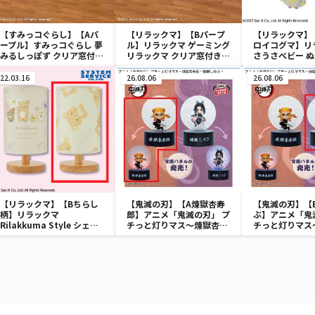
【すみっコぐらし】【Aパ
【リラックマ】【Bパープ
【リラックマ】
ープル】すみっコぐらし 夢
ル】リラックマ ゲーミング
ロイコグマ】リ
みるしっぽず クリア窓付き
リラックマ クリア窓付き収
さうさべビー 
収納ボックス
納ボックス
22.03.16
26.08.06
26.08.06
【リラックマ】【Bちらし
【鬼滅の刃】【A煉獄杏寿
【鬼滅の刃】【
柄】リラックマ
郎】アニメ「鬼滅の刃」 プ
ぶ】アニメ「鬼
Rilakkuma Style シェー
チっと灯りマス～煉獄杏寿
チっと灯りマス
ドライト
郎・胡蝶しのぶ～
郎・胡蝶しのぶ