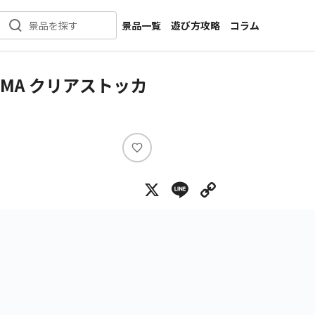
景品一覧
遊び方攻略
コラム
景品を探す
新着景品
インタビュー
カテゴリ一覧
ニュース
KUMA クリアストッカ
作品名一覧
店舗
メーカー一覧
開発
攻略
い
プライズ
い
X
Line
Copy Lin
ね
イベント
キャラ特集