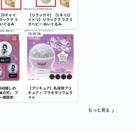
【Dチャイ
【リラックマ】【Cキイロ
ラックマ う
イトリ】リラックマ うさう
ぬいぐるみ
さべビー ぬいぐるみ
26.08.06
B胡蝶しの
【プリキュア】名探偵プリ
滅の刃」 プ
キュア！ プラネタリウムラ
～煉獄杏寿
イト
～
もっと見る