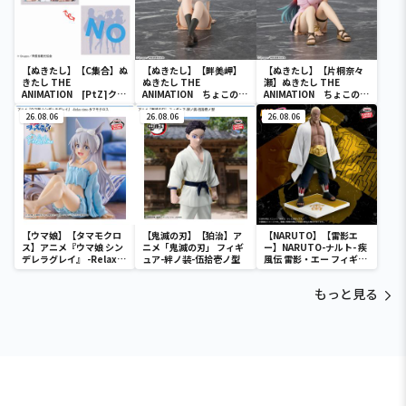
【ぬきたし】【C集合】ぬ
【ぬきたし】【畔美岬】
【ぬきたし】【片桐奈々
きたし THE
ぬきたし THE
瀬】ぬきたし THE
ANIMATION [PtZ]クッ
ANIMATION ちょこの
ANIMATION ちょこの
ションVol.2
せ [PM]フィギュア“畔
せ [PM]フィギュア“片
26.08.06
美岬”
26.08.06
桐奈々瀬”
26.08.06
【ウマ娘】【タマモクロ
【鬼滅の刃】【狛治】ア
【NARUTO】【雷影エ
ス】アニメ『ウマ娘 シン
ニメ「鬼滅の刃」 フィギ
ー】NARUTO-ナルト- 疾
デレラグレイ』 -Relax
ュア-絆ノ装-伍拾壱ノ型
風伝 雷影・エー フィギュ
time-タマモクロス
ア～五影集結…!!～
もっと見る