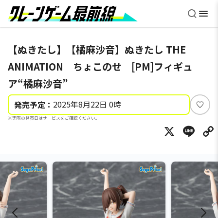
【ぬきたし】【橘麻沙音】ぬきたし THE
ANIMATION ちょこのせ [PM]フィギュ
ア“橘麻沙音”
2025年8月22日 0時
発売予定：
い
※実際の発売日はサービスをご確認ください。
い
X
Li
ね