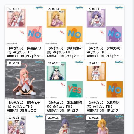
25.06.13
25.06.13
25.06.13
【ぬきたし】【A渡会ヒナ
【ぬきたし】【B片桐奈々
【ぬきたし】【C畔美岬】
ミ】ぬきたし THE
瀬】ぬきたし THE
ぬきたし THE
ANIMATION [PtZ]クッシ
ANIMATION [PtZ]クッシ
ANIMATION [PtZ]クッシ
ョン
ョン
ョン
25.06.27
25.07.11
25.07.11
【ぬきたし】【渡会ヒナ
【ぬきたし】【B冷泉院桐
【ぬきたし】【A橘麻沙
ミ】ぬきたし THE
香】ぬきたし THE
音】ぬきたし THE
ANIMATION ちょこのせ
ANIMATION [PtZ]クッ
ANIMATION [PtZ]クッ
[PM]フィギュア“渡会ヒ
ションVol.2
ションVol.2
ナミ”
25.07.11
25.07.25
25.07.25