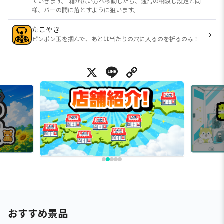
ていきます。 箱が広い方へ移動したら、通常の橋渡し設定と同
様、バーの間に落とすように狙います。
たこやき
ピンポン玉を掴んで、あとは当たりの穴に入るのを祈るのみ！
X
Line
Copy Link
おすすめ景品