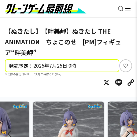
【ぬきたし】【畔美岬】ぬきたし THE
ANIMATION ちょこのせ [PM]フィギュ
ア“畔美岬”
2025年7月25日 0時
発売予定：
い
※実際の発売日はサービスをご確認ください。
い
X
Li
ね