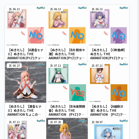
25.06.13
25.06.13
25.06.13
【ぬきたし】【A渡会ヒナ
【ぬきたし】【B片桐奈々
【ぬきたし】【C畔美岬】
ミ】ぬきたし THE
瀬】ぬきたし THE
ぬきたし THE
ANIMATION [PtZ]クッシ
ANIMATION [PtZ]クッシ
ANIMATION [PtZ]クッシ
ョン
ョン
ョン
25.06.27
25.07.11
25.07.11
【ぬきたし】【渡会ヒナ
【ぬきたし】【B冷泉院桐
【ぬきたし】【A橘麻沙
ミ】ぬきたし THE
香】ぬきたし THE
音】ぬきたし THE
ANIMATION ちょこのせ
ANIMATION [PtZ]クッ
ANIMATION [PtZ]クッ
[PM]フィギュア“渡会ヒ
ションVol.2
ションVol.2
ナミ”
25.07.11
25.07.25
25.08.07