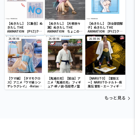
【ぬきたし】【C集合】ぬ
【ぬきたし】【片桐奈々
【ぬきたし】【B女部田郁
きたし THE
瀬】ぬきたし THE
子】ぬきたし THE
ANIMATION [PtZ]クッ
ANIMATION ちょこの
ANIMATION [PtZ]クッ
ションVol.2
せ [PM]フィギュア“片
ションVol.3
26.08.06
桐奈々瀬”
26.08.06
26.08.06
【ウマ娘】【タマモクロ
【鬼滅の刃】【狛治】ア
【NARUTO】【雷影エ
ス】アニメ『ウマ娘 シン
ニメ「鬼滅の刃」 フィギ
ー】NARUTO-ナルト- 疾
デレラグレイ』 -Relax
ュア-絆ノ装-伍拾壱ノ型
風伝 雷影・エー フィギュ
time-タマモクロス
ア～五影集結…!!～
もっと見る