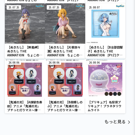
[PM]フィギュア“渡会ヒ
ションVol.2
ションVol.2
ナミ”
25.07.25
25.07.25
25.08.07
【ぬきたし】【畔美岬】
【ぬきたし】【片桐奈々
【ぬきたし】【B女部田郁
ぬきたし THE
瀬】ぬきたし THE
子】ぬきたし THE
ANIMATION ちょこの
ANIMATION ちょこの
ANIMATION [PtZ]クッ
せ [PM]フィギュア“畔
せ [PM]フィギュア“片
ションVol.3
美岬”
26.08.06
桐奈々瀬”
26.08.06
26.08.06
【鬼滅の刃】【A煉獄杏寿
【鬼滅の刃】【B胡蝶しの
【プリキュア】名探偵プ
郎】アニメ「鬼滅の刃」
ぶ】アニメ「鬼滅の刃」
リキュア！ プラネタリウ
プチっと灯りマス～煉獄
プチっと灯りマス～煉獄
ムライト
杏寿郎・胡蝶しのぶ～
杏寿郎・胡蝶しのぶ～
もっと見る