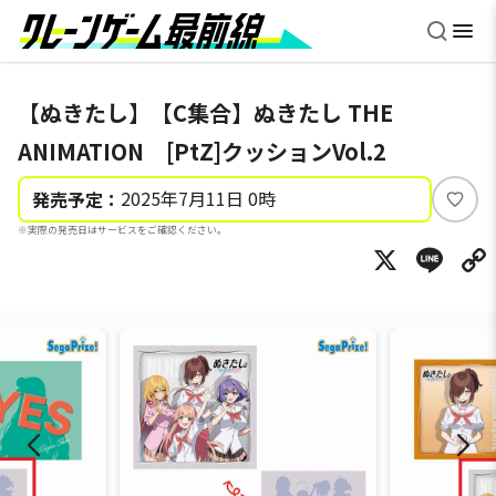
【ぬきたし】【C集合】ぬきたし THE
ANIMATION [PtZ]クッションVol.2
2025年7月11日 0時
発売予定：
い
※実際の発売日はサービスをご確認ください。
い
X
Li
ね