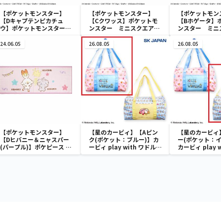
【ポケットモンスター】
【ポケットモンスター】
【ポケットモン
【Dキャプテンピカチュ
【Cクワッス】ポケットモ
【Bホゲータ】
ウ】ポケットモンスター
ンスター ミニスクエアポ
ンスター ミニ
ミニスクエアポーチ
ーチ
ーチ
24.06.05
26.08.05
26.08.05
【ポケットモンスター】
【星のカービィ】【Aピン
【星のカービィ
【Dヒバニー＆ニャスパー
ク(ポケット：ブルー)】カ
ー(ポケット：イ
(パープル)】ポケピース マ
ービィ play with ワドルデ
カービィ play 
イクロファイバータオル
ィ ボストンバッグ
ディ ボストン