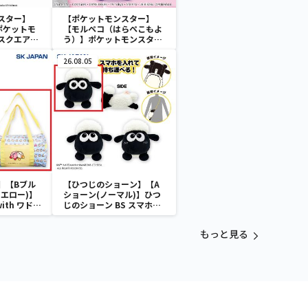
スター】
【ポケットモンスター】
ポケットモ
【モルペコ（はらぺこもよ
スクエアポ
う）】ポケットモンスター
めちゃもふぐっとぬいぐる
み～モルペコ（はらぺこも
26.08.05
よう）～
】【Bブル
【ひつじのショーン】【A
エロー)】
ショーン(ノーマル)】ひつ
with ワドル
じのショーン BS スマホシ
バッグ
ョーンルダー
もっと見る