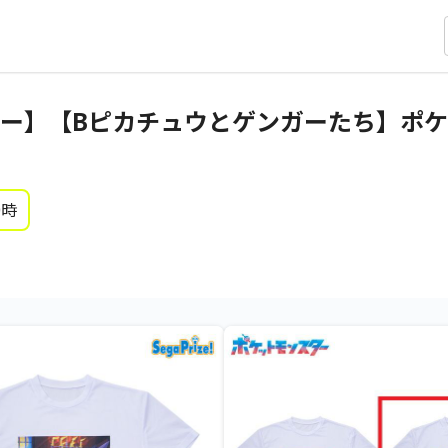
ター】【Bピカチュウとゲンガーたち】ポ
0時