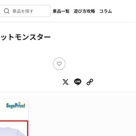
景品一覧
遊び方攻略
コラム
景品を探す
新着景品
インタビュー
カテゴリ一覧
ニュース
ケットモンスター
作品名一覧
店舗
メーカー一覧
開発
攻略
い
プライズ
い
X
Line
Copy Lin
ね
イベント
キャラ特集