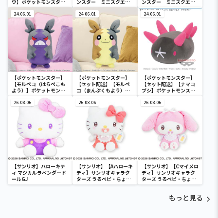
ウ】ポケットモンスタ
ンスター ミニスクエア
ンスター ミニスクエア
ー ミニスクエアポーチ
ポーチ
ポーチ
24.06.01
24.06.01
24.06.01
【ポケットモンスター】
【ポケットモンスター】
【ポケットモンスター】
【モルペコ（はらぺこも
【セット配送】【モルペ
【セット配送】【ナマコ
よう）】ポケットモンス
コ（まんぷくもよう）】
ブシ】ポケットモンスタ
ター めちゃもふぐっとぬ
ポケットモンスター めち
ー めちゃもふぐっとぬい
いぐるみ～モルペコ（は
26.08.06
ゃもふぐっとぬいぐるみ
26.08.06
ぐるみ～ナマコブシ～
26.08.06
らぺこもよう）～
～モルペコ（まんぷくも
よう）～
【サンリオ】ハローキテ
【サンリオ】【Aハローキ
【サンリオ】【Cマイメロ
ィ マジカルラベンダード
ティ】サンリオキャラク
ディ】サンリオキャラク
ールGJ
ターズ うるベビ・ちょい
ターズ うるベビ・ちょい
デカドール
デカドール
もっと見る