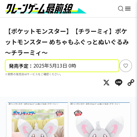
【ポケットモンスター】【チラーミィ】ポケ
ットモンスター めちゃもふぐっとぬいぐるみ
～チラーミィ～
2025年5月13日 0時
発売予定：
い
※実際の発売日はサービスをご確認ください。
い
X
Li
ね