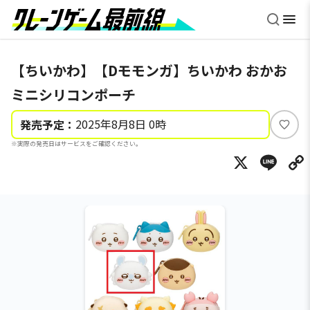
【ちいかわ】【Dモモンガ】ちいかわ おかお
ミニシリコンポーチ
2025年8月8日 0時
発売予定：
い
※実際の発売日はサービスをご確認ください。
い
X
Li
ね