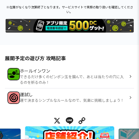
※在庫がなくなり次第終了となります。サービスサイトで実際の取り扱いを確認してくださ
い。
展開予定の遊び方 攻略記事
ホールインワン
できるだけ多くのピンポン玉を掴んで、あとは当たりの穴に入
るのを祈るのみ！
運試し
運で決まるシンプルなルールなので、気楽に挑戦しましょう！
X
Line
Copy Link