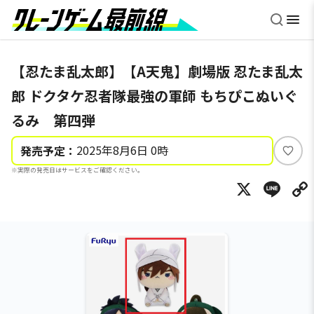
【忍たま乱太郎】【A天鬼】劇場版 忍たま乱太
郎 ドクタケ忍者隊最強の軍師 もちぴこぬいぐ
るみ 第四弾
2025年8月6日 0時
発売予定：
い
※実際の発売日はサービスをご確認ください。
い
X
Li
ね