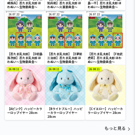
崎孫兵】忍たま乱太郎 ほ
知兵助】忍たま乱太郎 ほ
島一平】忍たま乱太郎 ほ
わぬい～生物委員会～
わぬい～火薬委員会～
わぬい～生物委員会～
26.07.22
26.07.22
26.07.22
【忍たま乱太郎】【D初島
【忍たま乱太郎】【E夢前
【忍たま乱太郎】【F佐武
孫次郎】忍たま乱太郎 ほ
三治郎】忍たま乱太郎 ほ
虎若】忍たま乱太郎 ほわ
わぬい～生物委員会～
わぬい～生物委員会～
ぬい～生物委員会～
26.08.11
26.08.11
26.08.11
【Aピンク】ハッピーカラ
【Bライトブルー】ハッピ
【Cイエロー】ハッピーカ
ーロップイヤー 28cm
ーカラーロップイヤー
ラーロップイヤー 28cm
28cm
もっと見る