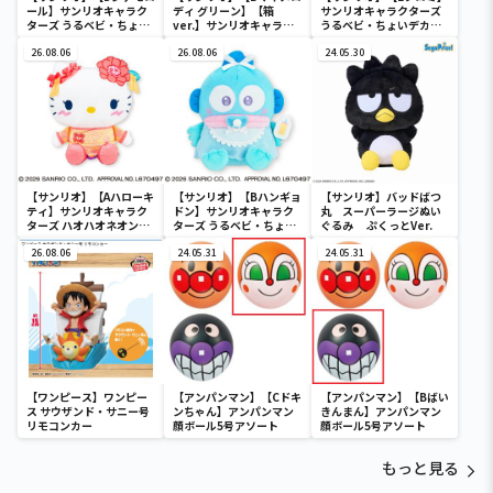
ール】サンリオキャラク
ディ グリーン】【箱
サンリオキャラクターズ
ターズ うるベビ・ちょい
ver.】サンリオキャラク
うるベビ・ちょいデカド
デカドール
ターズ おおきな
ール
26.08.06
SOFVIMATES～マイメロ
26.08.06
24.05.30
ディ マーメイドver. ～
【サンリオ】【Aハローキ
【サンリオ】【Bハンギョ
【サンリオ】バッドばつ
ティ】サンリオキャラク
ドン】サンリオキャラク
丸 スーパーラージぬい
ターズ ハオハオネオンタ
ターズ うるベビ・ちょい
ぐるみ ぷくっとVer.
ウンドールBIGタイプ1
デカドール
26.08.06
24.05.31
24.05.31
【ワンピース】ワンピー
【アンパンマン】【Cドキ
【アンパンマン】【Bばい
ス サウザンド・サニー号
ンちゃん】アンパンマン
きんまん】アンパンマン
リモコンカー
顔ボール5号アソート
顔ボール5号アソート
もっと見る