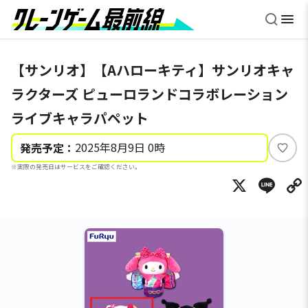
【サンリオ】【Aハローキティ】サンリオキャ
ラクターズ ピューロランドコラボレーション
ライブキャラパペット
2025年8月9日 0時
発売予定：
い
※実際の発売日はサービスをご確認ください。
い
X
Li
ね