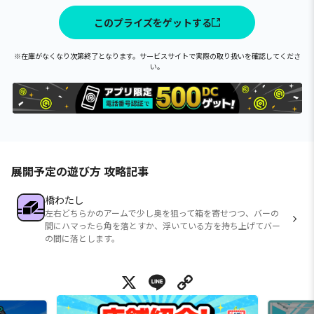
このプライズをゲットする
※在庫がなくなり次第終了となります。サービスサイトで実際の取り扱いを確認してくださ
い。
展開予定の遊び方 攻略記事
橋わたし
左右どちらかのアームで少し奥を狙って箱を寄せつつ、バーの
間にハマったら角を落とすか、浮いている方を持ち上げてバー
の間に落とします。
X
Line
Copy Link