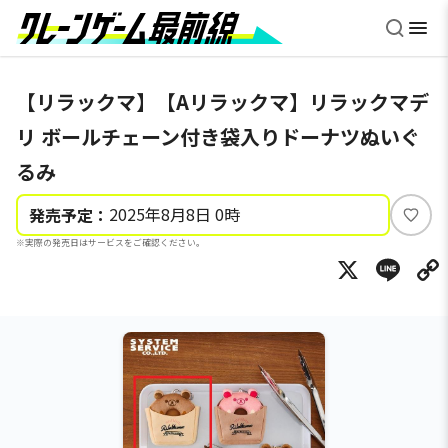
【リラックマ】【Aリラックマ】リラックマデ
リ ボールチェーン付き袋入りドーナツぬいぐ
るみ
2025年8月8日 0時
発売予定：
い
※実際の発売日はサービスをご確認ください。
い
X
Li
ね