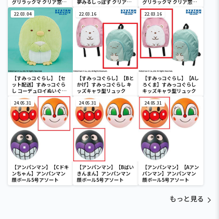
グリラックマ クリア窓付
夢みるしっぽず クリア窓
グリラックマ クリア窓付
き収納ボックス
付き収納ボックス
き収納ボックス
22.03.04
22.03.16
22.03.16
【すみっコぐらし】【セ
【すみっコぐらし】【Bと
【すみっコぐらし】【Aし
ット配送】すみっコぐら
かげ】すみっコぐらし キ
ろくま】すみっコぐらし
し コーデュロイぬいぐる
ッズキャラ型リュック
キッズキャラ型リュック
みXL プレミアム ぺんぎ
ん？
24.05.31
24.05.31
24.05.31
【アンパンマン】【Cドキ
【アンパンマン】【Bばい
【アンパンマン】【Aアン
ンちゃん】アンパンマン
きんまん】アンパンマン
パンマン】アンパンマン
顔ボール5号アソート
顔ボール5号アソート
顔ボール5号アソート
もっと見る