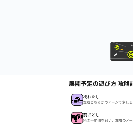
展開予定の遊び方 攻略
橋わたし
左右どちらかのアームで少し奥
前おとし
箱の手前側を狙い、左右のアー