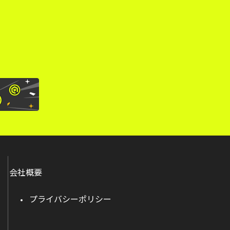
。
会社概要
プライバシーポリシー