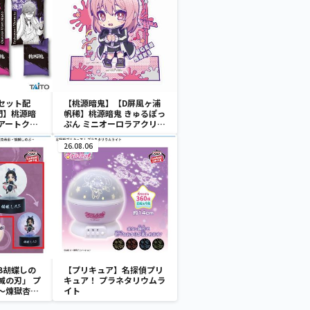
セット配
【桃源暗鬼】【D屏風ヶ浦
門】桃源暗
帆稀】桃源暗鬼 きゅるぽっ
アートクッ
ぷん ミニオーロラアクリル
ジオラマ
26.08.06
B胡蝶しの
【プリキュア】名探偵プリ
滅の刃」 プ
キュア！ プラネタリウムラ
～煉獄杏寿
イト
～