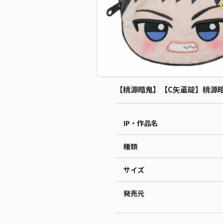
【桃源暗鬼】【C矢颪碇】桃源暗鬼 
IP・作品名
種類
サイズ
発売元