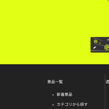
景品一覧
新着景品
カテゴリから探す