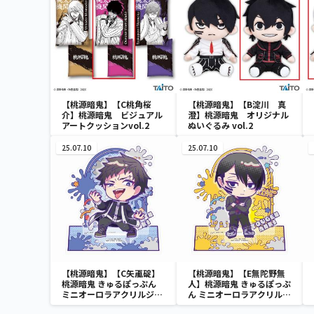
【桃源暗鬼】【C桃角桜
【桃源暗鬼】【B淀川 真
介】桃源暗鬼 ビジュアル
澄】桃源暗鬼 オリジナル
アートクッションvol.2
ぬいぐるみ vol.2
25.07.10
25.07.10
【桃源暗鬼】【C矢颪碇】
【桃源暗鬼】【E無陀野無
桃源暗鬼 きゅるぽっぷん
人】桃源暗鬼 きゅるぽっぷ
ミニオーロラアクリルジオ
ん ミニオーロラアクリルジ
ラマ
オラマ