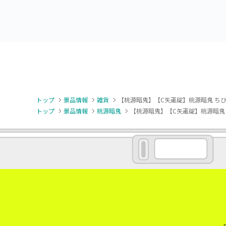
トップ
景品情報
雑貨
【桃源暗鬼】【C矢颪碇】桃源暗鬼 ちび
トップ
景品情報
桃源暗鬼
【桃源暗鬼】【C矢颪碇】桃源暗鬼 