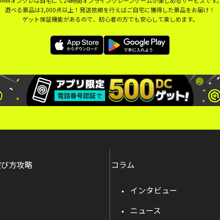
DMMオンクレは自宅にて24時間オンラインクレーンゲームが楽しめるサービスです
遊べる景品は3,000点以上！発送依頼を行えばご自宅に獲得した景品をお届け！
ゲット保証機能があるので、初心者の方でも安心して楽しめます。
遊び方攻略
コラム
インタビュー
ニュース