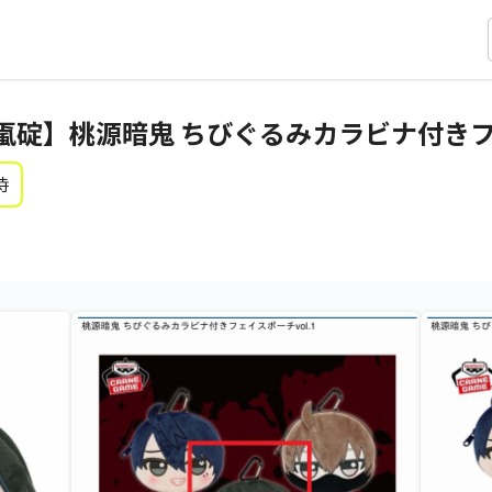
颪碇】桃源暗鬼 ちびぐるみカラビナ付きフェ
時