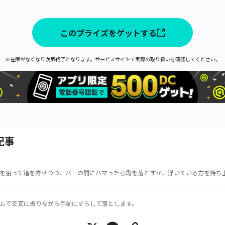
このプライズをゲットする
※在庫がなくなり次第終了となります。サービスサイトで実際の取り扱いを確認してください。
記事
を狙って箱を寄せつつ、バーの間にハマったら角を落とすか、浮いている方を持ち
ムで交互に振りながら手前にずらして落とします。