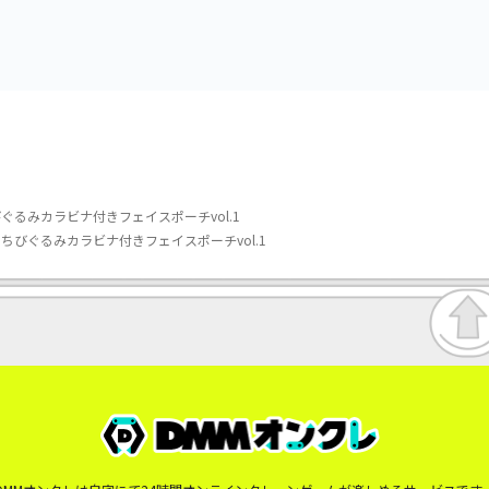
ぐるみカラビナ付きフェイスポーチvol.1
ちびぐるみカラビナ付きフェイスポーチvol.1