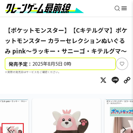
【ポケットモンスター】【Cキテルグマ】ポケ
ットモンスター カラーセレクションぬいぐる
み pink～ラッキー・サニーゴ・キテルグマ～
2025年8月5日 0時
発売予定：
い
※実際の発売日はサービスをご確認ください。
い
X
Li
ね