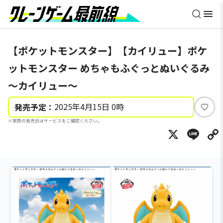
【ポケットモンスター】【カイリュー】ポケ
ットモンスター めちゃもふぐっとぬいぐるみ
～カイリュー～
2025年4月15日 0時
発売予定：
い
※実際の発売日はサービスをご確認ください。
い
X
Li
ね