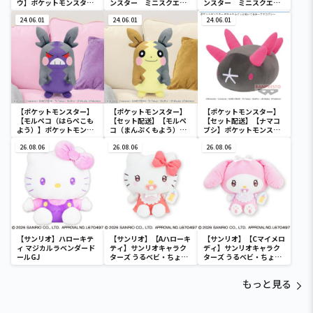
ウ】ポケットモンスタ
ンスター ミニスクエア
ンスター ミニスクエア
ー ミニスクエアポーチ
ポーチ
ポーチ
24.06.01
24.06.01
24.06.01
【ポケットモンスター】
【ポケットモンスター】
【ポケットモンスター】
【モルペコ（はらぺこも
【セット配送】【モルペ
【セット配送】【ナマコ
よう）】ポケットモンス
コ（まんぷくもよう）】
ブシ】ポケットモンスタ
ター めちゃもふぐっとぬ
ポケットモンスター めち
ー めちゃもふぐっとぬい
いぐるみ～モルペコ（は
26.08.06
ゃもふぐっとぬいぐるみ
26.08.06
ぐるみ～ナマコブシ～
26.08.06
らぺこもよう）～
～モルペコ（まんぷくも
よう）～
【サンリオ】ハローキテ
【サンリオ】【Aハローキ
【サンリオ】【Cマイメロ
ィ マジカルラベンダード
ティ】サンリオキャラク
ディ】サンリオキャラク
ールGJ
ターズ うるベビ・ちょい
ターズ うるベビ・ちょい
デカドール
デカドール
もっと見る