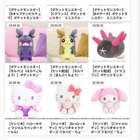
【ポケットモンスター】
【ポケットモンスター】
【ポケットモンスター】
【Dキャプテンピカチュ
【Cクワッス】ポケットモ
【Bホゲータ】ポケットモ
ウ】ポケットモンスタ
ンスター ミニスクエア
ンスター ミニスクエア
ー ミニスクエアポーチ
ポーチ
ポーチ
24.06.01
24.06.01
24.06.01
【ポケットモンスター】
【ポケットモンスター】
【ポケットモンスター】
【モルペコ（はらぺこも
【セット配送】【モルペ
【セット配送】【ナマコ
よう）】ポケットモンス
コ（まんぷくもよう）】
ブシ】ポケットモンスタ
ター めちゃもふぐっとぬ
ポケットモンスター めち
ー めちゃもふぐっとぬい
いぐるみ～モルペコ（は
26.08.06
ゃもふぐっとぬいぐるみ
26.08.06
ぐるみ～ナマコブシ～
26.08.06
らぺこもよう）～
～モルペコ（まんぷくも
よう）～
【サンリオ】ハローキテ
【サンリオ】【Aハローキ
【サンリオ】【Cマイメロ
ィ マジカルラベンダード
ティ】サンリオキャラク
ディ】サンリオキャラク
ールGJ
ターズ うるベビ・ちょい
ターズ うるベビ・ちょい
デカドール
デカドール