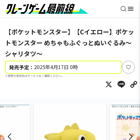
【ポケットモンスター】【Cイエロー】ポケッ
トモンスター めちゃもふぐっとぬいぐるみ～
シャリタツ～
2025年4月17日 0時
発売予定：
い
※実際の発売日はサービスをご確認ください。
い
X
Li
ね