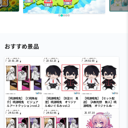
おすすめ景品
23.01.28
23.02.23
24.02.03
【桃源暗鬼】【C桃角桜
【桃源暗鬼】【B淀川 真
【桃源暗鬼】【セット配
介】桃源暗鬼 ビジュア
澄】桃源暗鬼 オリジナ
送】【A無陀野 無人】桃
ルアートクッションvol.2
ルぬいぐるみ vol.2
源暗鬼 オリジナルぬい
ぐるみ vol.2
24.02.06
24.02.06
25.07.10