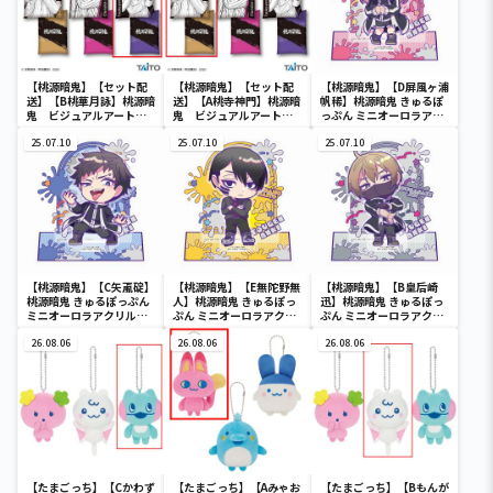
【桃源暗鬼】【セット配
【桃源暗鬼】【セット配
【桃源暗鬼】【D屏風ヶ浦
送】【B桃華月詠】桃源暗
送】【A桃寺神門】桃源暗
帆稀】桃源暗鬼 きゅるぽ
鬼 ビジュアルアートク
鬼 ビジュアルアートク
っぷん ミニオーロラアク
ッションvol.2
ッションvol.2
リルジオラマ
25.07.10
25.07.10
25.07.10
【桃源暗鬼】【C矢颪碇】
【桃源暗鬼】【E無陀野無
【桃源暗鬼】【B皇后崎
桃源暗鬼 きゅるぽっぷん
人】桃源暗鬼 きゅるぽっ
迅】桃源暗鬼 きゅるぽっ
ミニオーロラアクリルジ
ぷん ミニオーロラアクリ
ぷん ミニオーロラアクリ
オラマ
ルジオラマ
ルジオラマ
26.08.06
26.08.06
26.08.06
【たまごっち】【Cかわず
【たまごっち】【Aみゃお
【たまごっち】【Bもんが