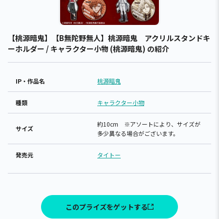
【桃源暗鬼】【B無陀野無人】桃源暗鬼 アクリルスタンドキ
ーホルダー / キャラクター小物 (桃源暗鬼) の紹介
IP・作品名
桃源暗鬼
種類
キャラクター小物
約10cm ※アソートにより、サイズが
サイズ
多少異なる場合がございます。
発売元
タイトー
このプライズをゲットする