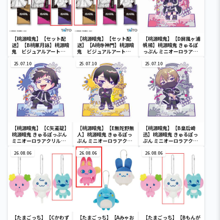
【桃源暗鬼】【セット配
【桃源暗鬼】【セット配
【桃源暗鬼】【D屏風ヶ浦
送】【B桃華月詠】桃源暗
送】【A桃寺神門】桃源暗
帆稀】桃源暗鬼 きゅるぽ
鬼 ビジュアルアートク
鬼 ビジュアルアートク
っぷん ミニオーロラアク
ッションvol.2
ッションvol.2
リルジオラマ
25.07.10
25.07.10
25.07.10
【桃源暗鬼】【C矢颪碇】
【桃源暗鬼】【E無陀野無
【桃源暗鬼】【B皇后崎
桃源暗鬼 きゅるぽっぷん
人】桃源暗鬼 きゅるぽっ
迅】桃源暗鬼 きゅるぽっ
ミニオーロラアクリルジ
ぷん ミニオーロラアクリ
ぷん ミニオーロラアクリ
オラマ
ルジオラマ
ルジオラマ
26.08.06
26.08.06
26.08.06
【たまごっち】【Cかわず
【たまごっち】【Aみゃお
【たまごっち】【Bもんが