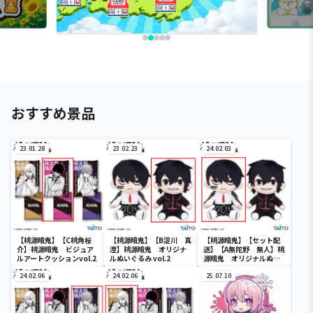
おすすめ景品
23.01.28
23.02.23
24.02.03
【桃源暗鬼】【C桃角桜
【桃源暗鬼】【B淀川 真
【桃源暗鬼】【セット配
介】桃源暗鬼 ビジュア
澄】桃源暗鬼 オリジナ
送】【A無陀野 無人】桃
ルアートクッションvol.2
ルぬいぐるみ vol.2
源暗鬼 オリジナルぬい
ぐるみ vol.2
24.02.06
24.02.06
25.07.10