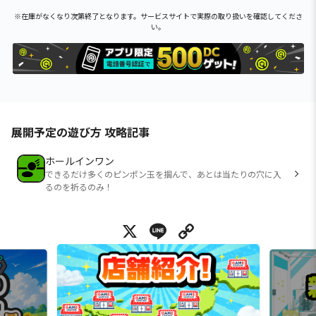
※在庫がなくなり次第終了となります。サービスサイトで実際の取り扱いを確認してくださ
い。
展開予定の遊び方 攻略記事
ホールインワン
できるだけ多くのピンポン玉を掴んで、あとは当たりの穴に入
るのを祈るのみ！
X
Line
Copy Link