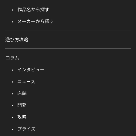
作品名から探す
メーカーから探す
遊び方攻略
コラム
インタビュー
ニュース
店舗
開発
攻略
プライズ