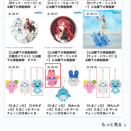
【Bティナ・ハワード】公
【Cエリー・ウォーカー】
【Dリディヤ・リンスタ
女殿下の家庭教師 スタ
公女殿下の家庭教師 キ
ー】公女殿下の家庭教
ンド付ビッグアクリルキ
ラキラ缶バッジ（EX）
師 スタンド付ビッグア
ーチェーン（EX）
25.08.07
25.08.07
クリルキーチェーン
25.09.19
（EX）
【公女殿下の家庭教師】
【公女殿下の家庭教師】
【公女殿下の家庭教師】
【E集合イラスト】公女殿
【Dリディヤ・リンスタ
【ティナ・ハワード】公
下の家庭教師 キラキラ
ー】公女殿下の家庭教
女殿下の家庭教師
缶バッジ（EX）
師 キラキラ缶バッジ
Luminasta “ティナ・ハ
26.08.06
（EX）
26.08.06
ワード”
26.08.06
【たまごっち】【Cかわず
【たまごっち】【Aみゃお
【たまごっち】【Bもんが
っち】たまごっち ボール
っち】たまごっち ボール
っち】たまごっち ボール
チェーン付きぬいぐるみ
チェーン付きぬいぐるみ
チェーン付きぬいぐるみ
～Tamagotchi
～Tamagotchi
～Tamagotchi
Paradise～vol.3
Paradise～vol.2-R
Paradise～vol.3
もっと見る