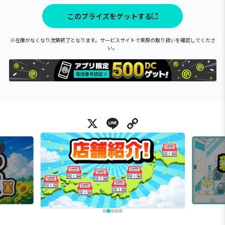
このプライズをゲットする
※在庫がなくなり次第終了となります。サービスサイトで実際の取り扱いを確認してくださ
い。
X
Line
Copy Link