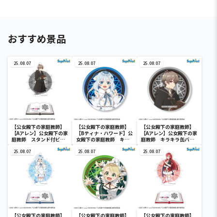
おすすめ景品
25.08.07
25.08.07
25.08.07
【公女殿下の家庭教師】
【公女殿下の家庭教師】
【公女殿下の家庭教師】
【Aアレン】公女殿下の家
【Bティナ・ハワード】公
【Aアレン】公女殿下の家
庭教師 スタンド付ビッ
女殿下の家庭教師 キラ
庭教師 キラキラ缶バッ
グアクリルキーチェーン
キラ缶バッジ（EX）
ジ（EX）
（EX）
25.08.07
25.08.07
25.08.07
【公女殿下の家庭教師】
【公女殿下の家庭教師】
【公女殿下の家庭教師】