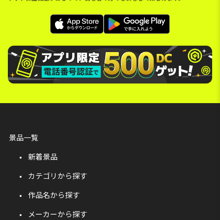
景品一覧
新着景品
カテゴリから探す
作品名から探す
メーカーから探す