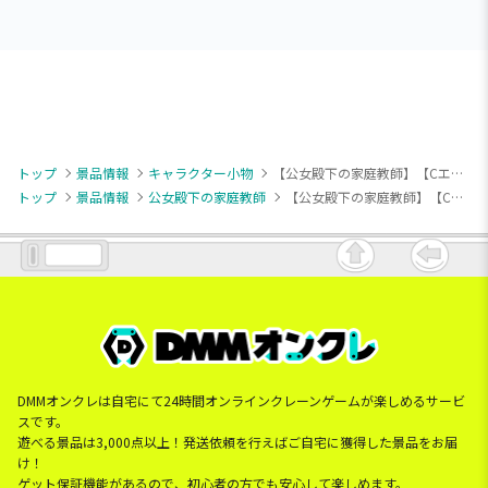
トップ
景品情報
キャラクター小物
【公女殿下の家庭教師】【Cエリー・ウォーカー】公女殿下の家庭教師 スタンド付ビッグアクリルキーチェーン（EX）
トップ
景品情報
公女殿下の家庭教師
【公女殿下の家庭教師】【Cエリー・ウォーカー】公女殿下の家庭教師 スタンド付ビッグアクリルキーチェーン（EX）
DMMオンクレは自宅にて24時間オンラインクレーンゲームが楽しめるサービ
スです。
遊べる景品は3,000点以上！発送依頼を行えばご自宅に獲得した景品をお届
け！
ゲット保証機能があるので、初心者の方でも安心して楽しめます。