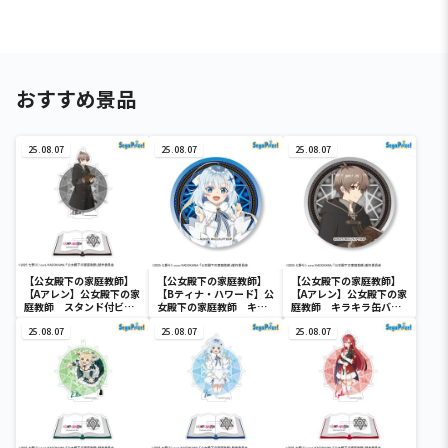
おすすめ景品
25.08.07
25.08.07
25.08.07
【公女殿下の家庭教師】
【公女殿下の家庭教師】
【公女殿下の家庭教師】
【Aアレン】公女殿下の家
【Bティナ・ハワード】公
【Aアレン】公女殿下の家
庭教師 スタンド付ビッ
女殿下の家庭教師 キラ
庭教師 キラキラ缶バッ
グアクリルキーチェーン
キラ缶バッジ（EX）
ジ（EX）
（EX）
25.08.07
25.08.07
25.08.07