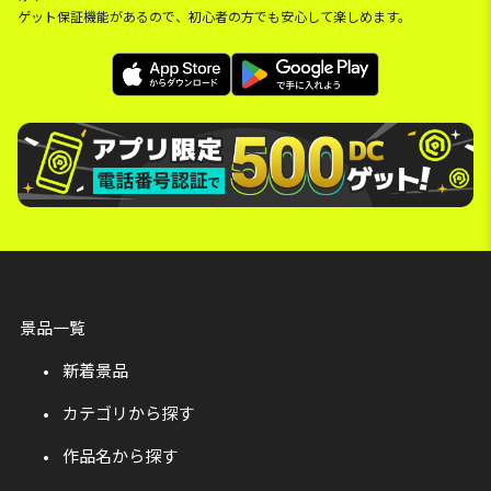
ゲット保証機能があるので、初心者の方でも安心して楽しめます。
景品一覧
新着景品
カテゴリから探す
作品名から探す