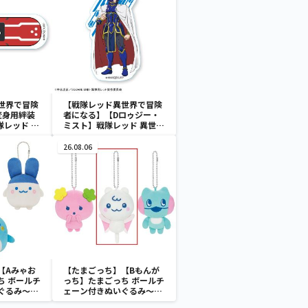
世界で冒険
【戦隊レッド異世界で冒険
変身用絆装
者になる】【Dロゥジー・
隊レッド 異
ミスト】戦隊レッド 異世界
なる アク
で冒険者になる アクリル
ン（EX）
キーチェーン（EX）
26.08.06
【Aみゃお
【たまごっち】【Bもんが
ち ボールチ
っち】たまごっち ボールチ
ぐるみ～
ェーン付きぬいぐるみ～
aradise～
Tamagotchi Paradise～