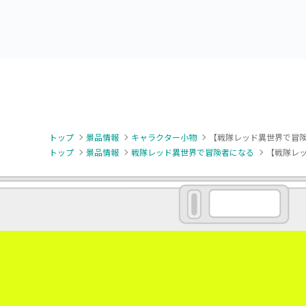
のせ [PM]フィギュア“イ
リルキーチェーン（EX）
ドラ・アーヴォルン”
トップ
景品情報
キャラクター小物
【戦隊レッド異世界で冒険
トップ
景品情報
戦隊レッド異世界で冒険者になる
【戦隊レ