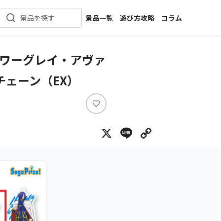
景品一覧
遊び方攻略
コラム
景品を探す
新着景品
インタビュー
カテゴリ一覧
ニュース
・ワーグレイ・アヴァ
作品名一覧
店舗
ェーン（EX）
メーカー一覧
開発
攻略
い
プライズ
い
X
Line
Copy Lin
ね
イベント
キャラ特集