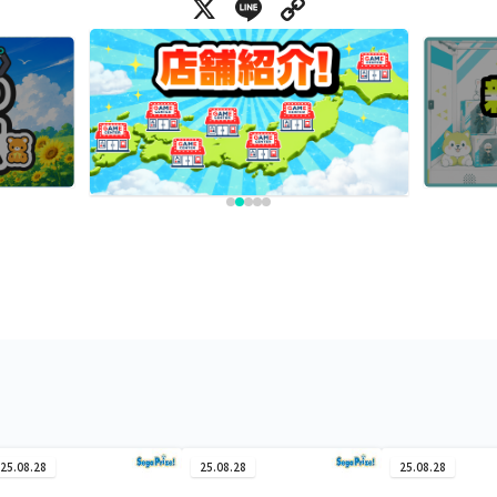
X
Line
Copy Link
25.08.28
25.08.28
25.08.28