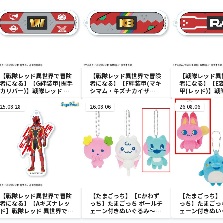
【戦隊レッド異世界で冒険
【戦隊レッド異世界で冒険
【戦隊レッド異
者になる】【G絆装甲(握手
者になる】【F絆装甲(マキ
者になる】【E
カリバー)】戦隊レッド 異
シマム・キズナカイザ
甲(レッド)】戦
世界で冒険者になる アク
ー)】戦隊レッド 異世界で
世界で冒険者に
リルキーチェーン（EX）
冒険者になる アクリルキ
リルキーチェー
25.08.28
26.08.06
26.08.06
ーチェーン（EX）
【戦隊レッド異世界で冒険
【たまごっち】【Cかわず
【たまごっち】
者になる】【Aキズナレッ
っち】たまごっち ボールチ
っち】たまごっ
ド】戦隊レッド 異世界で冒
ェーン付きぬいぐるみ～
ェーン付きぬい
険者になる アクリルキー
Tamagotchi Paradise～
Tamagotchi P