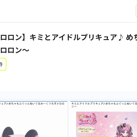
ロロン】キミとアイドルプリキュア♪ め
ロロン～
時