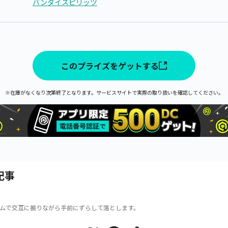
バンダイスピリッツ
このプライズをゲットする
※在庫がなくなり次第終了となります。サービスサイトで実際の取り扱いを確認してください。
記事
ムで交互に振りながら手前にずらして落とします。