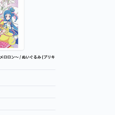
ロン～ / ぬいぐるみ (プリキ