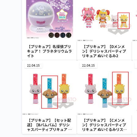
【プリキュア】名探偵プリ
【プリキュア】【Dメンメ
キュア！ プラネタリウムラ
ン】デリシャスパーティプ
イト
リキュア ぬいぐるみ2
22.04.15
22.04.15
【プリキュア】【セット配
【プリキュア】【Cメンメ
送】【Bパムパム】デリシ
ン】デリシャスパーティプ
ャスパーティプリキュア ぬ
リキュア ぬいぐるみリスト
いぐるみリストバンド
バンド