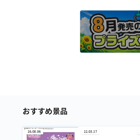
おすすめ景品
26.08.06
22.03.17