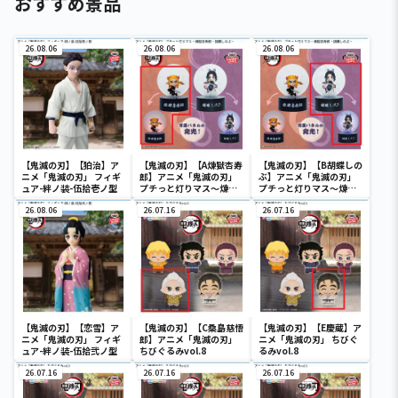
おすすめ景品
26.08.06
26.08.06
26.08.06
【鬼滅の刃】【狛治】ア
【鬼滅の刃】【A煉獄杏寿
【鬼滅の刃】【B胡蝶しの
ニメ「鬼滅の刃」 フィギ
郎】アニメ「鬼滅の刃」
ぶ】アニメ「鬼滅の刃」
ュア-絆ノ装-伍拾壱ノ型
プチっと灯りマス～煉獄
プチっと灯りマス～煉獄
杏寿郎・胡蝶しのぶ～
杏寿郎・胡蝶しのぶ～
26.08.06
26.07.16
26.07.16
【鬼滅の刃】【恋雪】ア
【鬼滅の刃】【C桑島慈悟
【鬼滅の刃】【E慶蔵】ア
ニメ「鬼滅の刃」 フィギ
郎】アニメ「鬼滅の刃」
ニメ「鬼滅の刃」 ちびぐ
ュア-絆ノ装-伍拾弐ノ型
ちびぐるみvol.8
るみvol.8
26.07.16
26.07.16
26.07.16