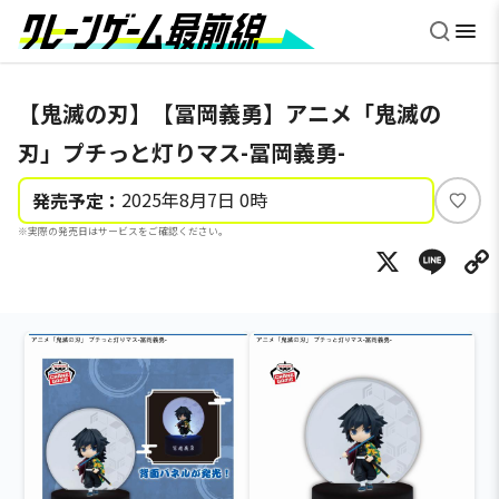
【鬼滅の刃】【冨岡義勇】アニメ「鬼滅の
刃」プチっと灯りマス-冨岡義勇-
2025年8月7日 0時
発売予定：
い
※実際の発売日はサービスをご確認ください。
い
X
Li
ね