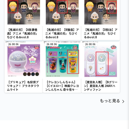
【鬼滅の刃】【A我妻善
【鬼滅の刃】【B獪岳】ア
【鬼滅の刃】【D狛治】ア
逸】アニメ「鬼滅の刃」
ニメ「鬼滅の刃」 ちびぐ
ニメ「鬼滅の刃」 ちびぐ
ちびぐるみvol.8
るみvol.8
るみvol.8
26.08.06
26.08.06
26.08.06
【プリキュア】名探偵プ
【クレヨンしんちゃん】
【夏目友人帳】【Bグリー
リキュア！ プラネタリウ
【Cイエロー】映画クレヨ
ン】夏目友人帳 2WAYハ
ムライト
ンしんちゃん 奇々怪々！
ンディファン
オラの妖怪バケ～ション
フルカラータンブラー
もっと見る