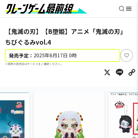
【鬼滅の刃】【B堕姫】アニメ「鬼滅の刃」
ちびぐるみvol.4
2025年6月17日 0時
発売予定：
い
※実際の発売日はサービスをご確認ください。
い
X
Li
ね