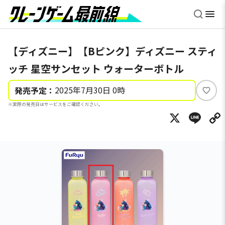
【ディズニー】【Bピンク】ディズニー スティ
ッチ 星空サンセット ウォーターボトル
2025年7月30日 0時
発売予定：
い
※実際の発売日はサービスをご確認ください。
い
X
Li
ね