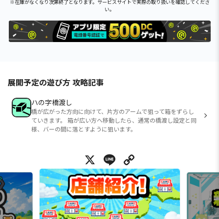
※在庫がなくなり次第終了となります。サービスサイトで実際の取り扱いを確認してくださ
い。
展開予定の遊び方 攻略記事
ハの字橋渡し
橋が広がった方向に向けて、片方のアームで狙って箱をずらし
ていきます。 箱が広い方へ移動したら、通常の橋渡し設定と同
様、バーの間に落とすように狙います。
X
Line
Copy Link