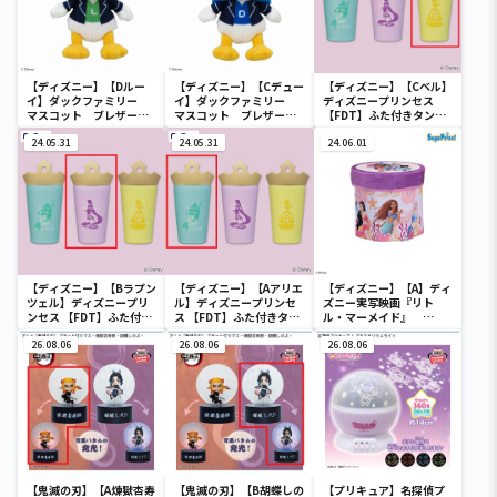
【ディズニー】【Dルー
【ディズニー】【Cデュー
【ディズニー】【Cベル】
イ】ダックファミリー
イ】ダックファミリー
ディズニープリンセス
マスコット ブレザーコ
マスコット ブレザーコ
【FDT】ふた付きタンブ
スチューム
スチューム
ラー
24.05.31
24.05.31
24.06.01
【ディズニー】【Bラプン
【ディズニー】【Aアリエ
【ディズニー】【A】ディ
ツェル】ディズニープリ
ル】ディズニープリンセ
ズニー実写映画『リト
ンセス 【FDT】ふた付き
ス 【FDT】ふた付きタン
ル・マーメイド』
タンブラー
ブラー
[PtZ]折り畳みボックス
26.08.06
26.08.06
チェアー
26.08.06
【鬼滅の刃】【A煉獄杏寿
【鬼滅の刃】【B胡蝶しの
【プリキュア】名探偵プ